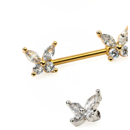
Conch
Daith