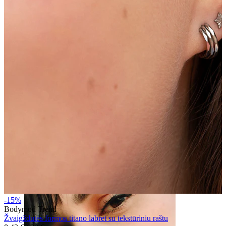
Spenelis
-15%
Bodymod Trend
Žvaigždutės formos titano labret su tekstūriniu raštu