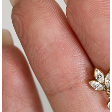
Spenelis
Apsipirkti pagal auskarus
Piercings