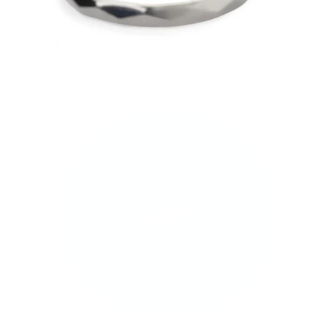
Nauji
Įsigyk 4, mokėk už 3
Pirkite Bodymod Moments
Brands
Brands