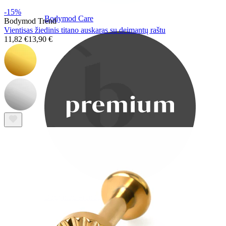
-15%
Bodymod Care
Bodymod Trend
Vientisas žiedinis titano auskaras su deimantų raštu
11,82 €
13,90 €
Bodymod Premium