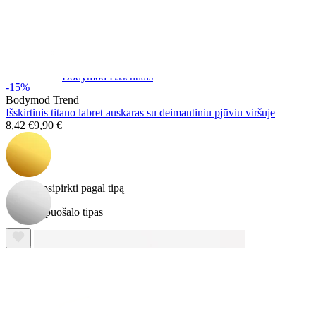
Bodymod Essentials
-15%
Bodymod Trend
Išskirtinis titano labret auskaras su deimantiniu pjūviu viršuje
8,42 €
9,90 €
Įsigyk 4, mokėk už 3
Apsipirkti pagal tipą
Papuošalo tipas