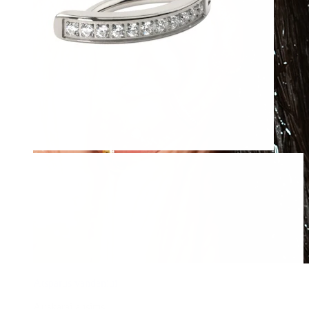
Atsparus vandeniui
Auskarai ausims