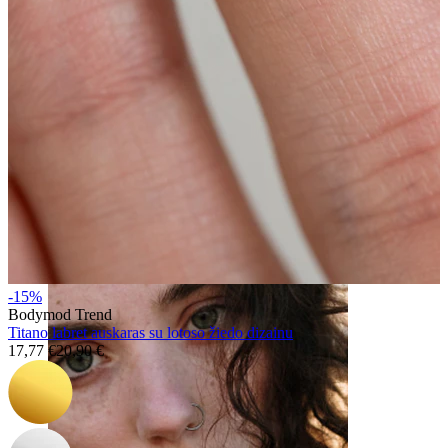
Ausis
-15%
Bodymod Trend
Titano labret auskaras su lotoso žiedo dizainu
17,77 €
20,90 €