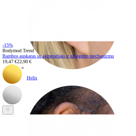
-15%
Bodymod Trend
Bambos auskaras su akmenėliais ir užsegimo mechanizmu
19,47 €
22,90 €
Helix