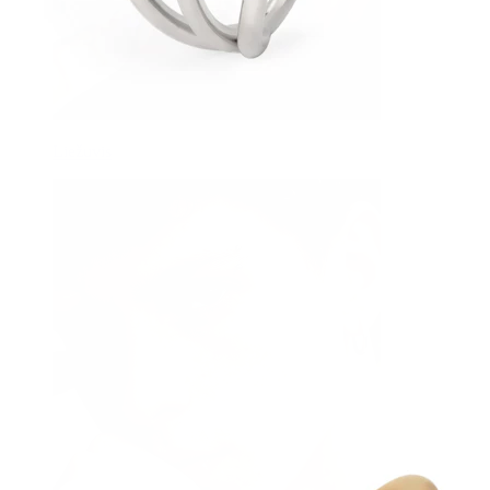
Liežuvis