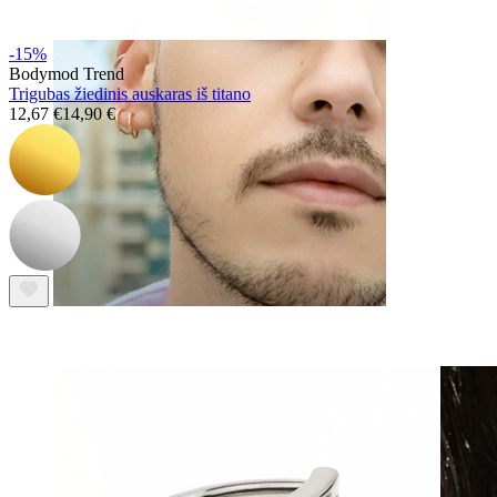
-15%
Bodymod Trend
Trigubas žiedinis auskaras iš titano
12,67 €
14,90 €
Netikri auskarai