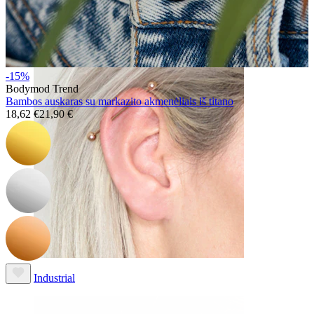
Daith
-15%
Bodymod Trend
Bambos auskaras su markazito akmenėliais iš titano
18,62 €
21,90 €
Industrial