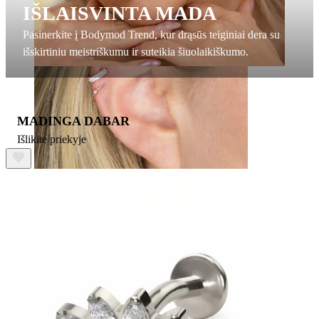
IŠLAISVINTA MADA
Pasinerkite į Bodymod Trend, kur drąsūs teiginiai dera su
išskirtiniu meistriškumu ir suteikia šiuolaikiškumo.
MADINGA DABAR
Išlikite priekyje
Helix