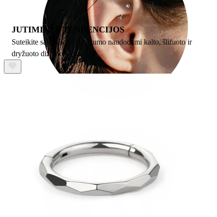
JUTIMINĖS TENDENCIJOS
Suteikite savo išvaizdai gilumo naudodami kalto, šlifuoto ir
dryžuoto dizaino elementus.
Rook