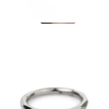
Stretching
14k aukso papuošalai
Pirkite Titaną