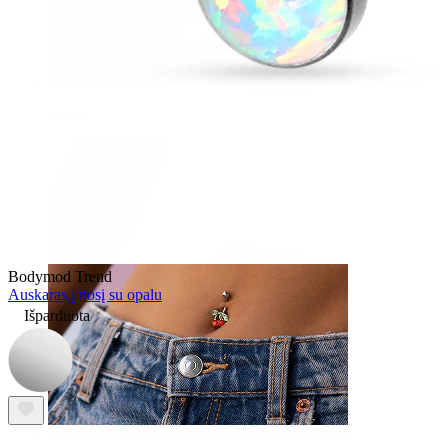
Nosis
Bodymod Trend
Auskaras į nosį su opalu
Išparduota