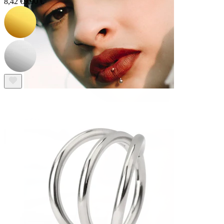
8,42 €
9,90 €
Lūpa