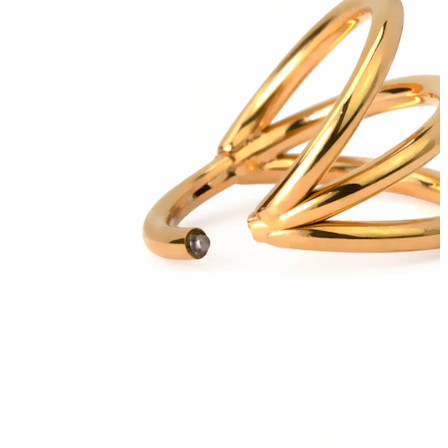
antakis
Poodinis