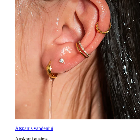
Atsparus vandeniui
Auskarai ausims