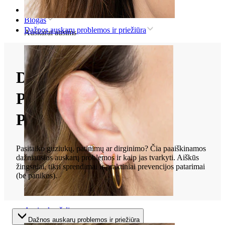
Pradžia
Blogas
Dažnos auskarų problemos ir priežiūra
Auskarai ausims
DAŽNOS AUSKARŲ
PROBLEMOS IR
PRIEŽIŪRA
Pasitaiko guziukų, patinimų ar dirginimo? Čia paaiškinamos
dažniausios auskarų problemos ir kaip jas tvarkyti. Aiškūs
žingsniai, tikri sprendimai ir praktiniai prevencijos patarimai
(be panikos).
Ausies kaušelis
Dažnos auskarų problemos ir priežiūra