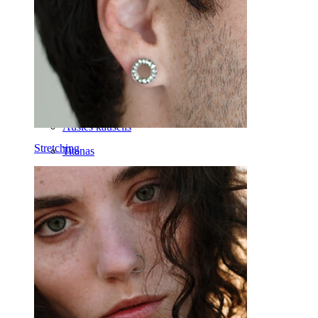
Daith
Pasagos formos
Žiediniai
Įrankiai
Lenkti barbell
Ausies kaušelis
Stretching
Titanas