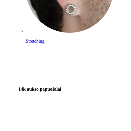
Stretching
14k aukso papuošalai
Pirkite Titaną