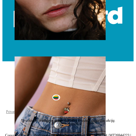
Nosis
Lithuania
Privatumo politika
Slapukų nustatymai
*Įrankiai ir priežiūros priemonės nėra įtraukti į dabartinę akciją.
Copyright © 2026 | Bodymod | Blue Monkeys In Space Ltd. | C 94794 | MT26944223 |