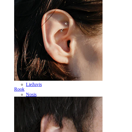
Industrial
Poodinis
Helix
Ausis
Septum
14k auksas
Netikri auskarai
Labret
Liežuvis
Rook
Nosis
Tragus
Barbell
Rook