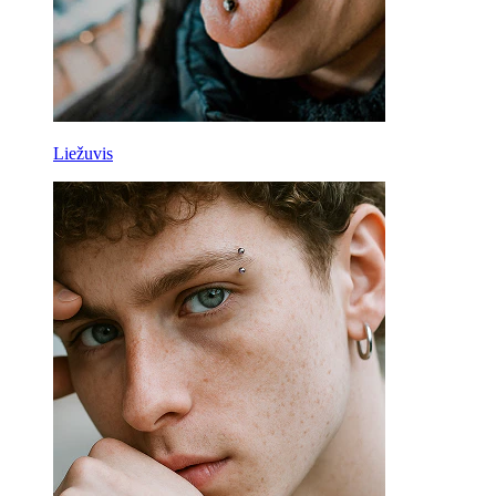
Liežuvis