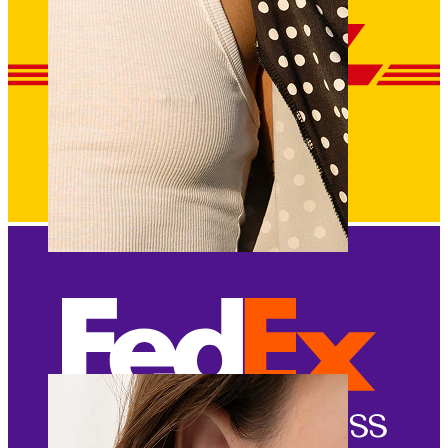
Spenelis
Apsipirkti pagal auskarus
Piercings