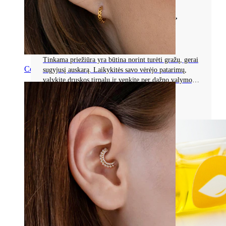
JŪSŲ IŠSAMUS AUSKARŲ PRIEŽIŪROS,
PALAIKYMO IR KOMPLIKACIJŲ
PREVENCIJOS VADOVAS
Tinkama priežiūra yra būtina norint turėti gražų, gerai
Conch
sugyjusį auskarą. Laikykitės savo vėrėjo patarimų,
valykite druskos tirpalu ir venkite per dažno valymo,
kad išvengtumėte komplikacijų.
Skaityti daugiau