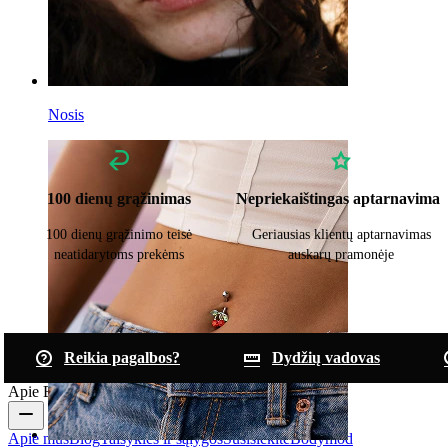
Nosis
100 dienų grąžinimas
Nepriekaištingas aptarnavimas
100 dienų grąžinimo teisė
Geriausias klientų aptarnavimas
neatidarytoms prekėms
auskarų pramonėje
Reikia pagalbos?
Dydžių vadovas
Apie Bodymod
Apie mus
Blog
Taisyklės ir sąlygos
Susisiekite
Bodymod