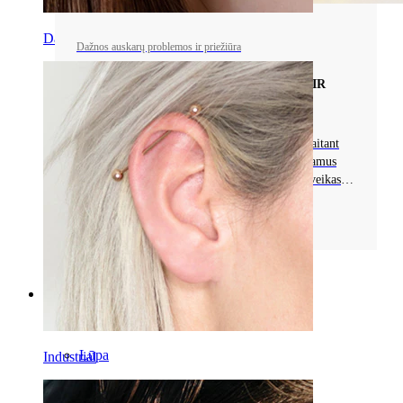
Daith
Dažnos auskarų problemos ir priežiūra
DAŽNOS PROBLEMOS SU AUSKARAIS IR
PRIEŽIŪRA
Sužinokite apie dažnas auskarų problemas, įskaitant
patinimą, infekcijas ir alergijas. Atraskite tinkamus
priežiūros patarimus, kad jūsų auskaras būtų sveikas ir
išvengtumėte komplikacijų.
Skaityti daugiau
Categories
Bamba
Lūpa
Industrial
Spenelis