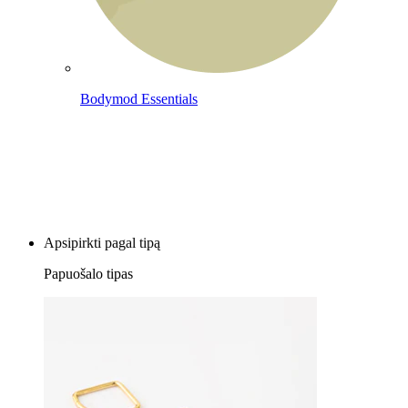
Bodymod Essentials
Įsigyk 4, mokėk už 3
Apsipirkti pagal tipą
Papuošalo tipas