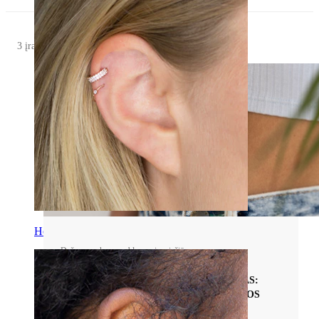
3 įrašai
Helix
Dažnos auskarų problemos ir priežiūra
AUSKARŲ Į BAMBĄ GIIJIMO PROCESAS:
ETAPAI, EIGA IR EKSPERTŲ PRIEŽIŪROS
PATARIMAI