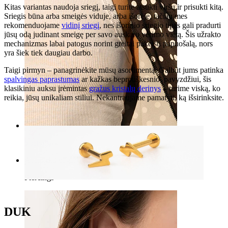
Kitas variantas naudoja sriegį, taigi turite atsukti viršų ir prisukti kitą.
Sriegis būna arba smeigės viduje, arba išorėje, tačiau mes
rekomenduojame
vidinį sriegį
, nes išorinio sriegio tipas gali pradurti
jūsų odą judinant smeigę per savo auskaro vėrimo vietą. Šis užrakto
mechanizmas labai patogus norint greitai pakeisti papuošalą, nors
yra šiek tiek daugiau darbo.
Taigi pirmyn – panagrinėkite mūsų asortimentą. Galbūt jums patinka
spalvingas paprastumas
ar kažkas beprotiškesnio, pavyzdžiui, šis
klasikiniu auksu įrėmintas
gražus kristalų derinys
– turime viską, ko
reikia, jūsų unikaliam stiliui. Nekantraujame pamatyti, ką išsirinksite.
Spenelis
Apsipirkti pagal auskarus
Piercings
DUK