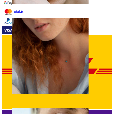
antakis
Poodinis