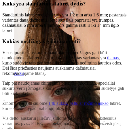
Koks yra standartinis labret dydis?
Standartinis labret smeigės storis yra 1,2 mm arba 1,6 mm; pastarasis
variantas daug dažnesnis. Smeigės ilgis paprastai yra trumpas,
dažniausiai 6 mm arba 8 mm, nors galima rasti ir iki 14 mm ilgio
labret.
Kokias medžiagas galiu naudoti?
Visos įprastos auskarams naudojamos medžiagos gali būti
naudojamos ir labret auskarui. Geras, tvirtas variantas yra
titanas
,
kurio sudėtyje taip pat nėra nikelio ir kuris nedirgina jautrios odos.
Dėl šios priežasties naujiems auskarams dažniausiai
rekomenduojame titaną.
Ausis
Taip pat naudojamas chirurginis plienas – medžiaga, specialiai
sukurta verti į žmogaus kūną. Ji lengva ir patvari, nors sudėtyje gali
būti kiek nikelio.
Žinoma, taip pat siūlome
14k aukso, balto ar rožinio aukso
labret,
kurie suteikia ypač prabangų blizgesį.
Vis dėlto, auskarui į liežuvį siūlome pagalvoti apie lankstesnius
variantus, pvz., PTFE, nes metaliniai papuošalai gali pažeisti jūsų
dantis.