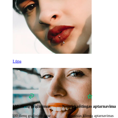
Lūpa
100 dienų grąžinimas
Nepriekaištingas aptarnavimas
100 dienų grąžinimo teisė
Geriausias klientų aptarnavimas