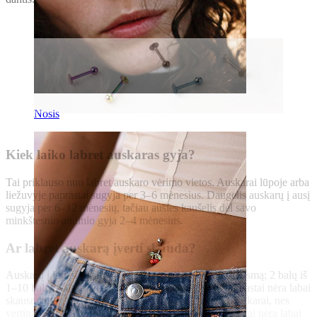
Nosis
Kiek laiko labret auskaras gyja?
Tai priklauso nuo labret auskaro vėrimo vietos. Auskarai lūpoje arba
liežuvyje paprastai sugyja per 3–6 mėnesius. Daugelis auskarų į ausį
sugyja per 6–12 mėnesių, tačiau ausies kaušelis dėl savo
minkštesnio audinio gyja 2–4 mėnesius.
Ar labret auskarą įverti skauda?
Auskarų į lūpą ir liežuvį vėrimas sukelia nedidelį skausmą; 2 balų iš
1–10 balų skalės. Auskarų į ausį vėrimas taip pat paprastai nėra labai
skausmingas, tačiau sudėtingiausi yra rook ir daith auskarai, nes
vertinant pagal skausmą siekia 6 iš 10 balų. Bet net ir tai nėra labai