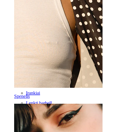
Labret
Liežuvis
Nosis
Tragus
Barbell
Rook
Daith
Pasagos formos
Žiediniai
Įrankiai
Spenelis
Lenkti barbell
Ausies kaušelis
Titanas