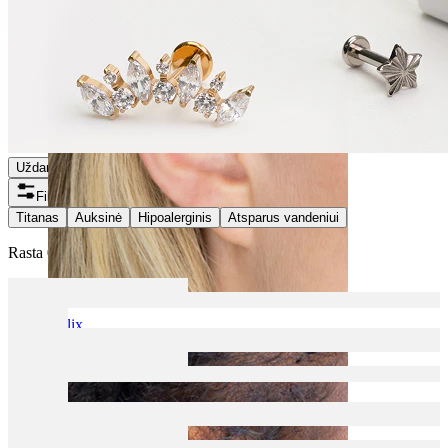
Uždaryti
Filtrai
Titanas
Auksinė
Hipoalerginis
Atsparus vandeniui
Rasta 0 prekių
Helix