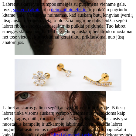
Labret auskarai yra trumpos smeigės su puošmena viename gale,
pvz.,
spalvota akute
arba
deimantiniu efektu
, ir plokščiu pagrindu
kitame gale. Viršus yra nuimamas, kad auskarą būtų lengviau įverti į
jūsų auskaro vėrimo vietą, o plokščia nugarinė dalis leidžia segėti
labret ribotos erdvės vietose, kur jis puikiai priglunda. Tuo labret
smeigės skiriasi nuo barbell ir žiedinių auskarų bei atrodo nuostabiai
net tose vietose, kur nebūtinai gerai tiktų, priklausomai nuo jūsų
anatomijos.
Stretching
Labret auskarus galima segėti ausyje, lūpoje ir liežuvyje. Iš tiesų
labret tinka visoms auskarų vėrimo vietoms ausyje, tokioms kaip
helix, tragus, daith, rook ir net ausies kaušelis. Žmogaus ausis yra
nuostabus kampelių ir užkampių labirintas, o su plokščia labret
nugarėle atrasite vietos net ir labiausiai išsidriekusiam papuošalui –
kaip ši didėjančių dydžių
blizgi akmenėlių arka
. O jei dekoratyvinės