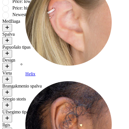
Price: low to high
Price: high to low
Newest
Medžiaga
Spalva
Papuošalo tipas
Design
Vieta
Helix
Brangakmenio spalva
Sriegio storis
Užsegimo tipas
Ilgis