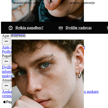
neatidarytoms prekėms
auskarų pramonėje
Reikia pagalbos?
Dydžių vadovas
Liežuvis
Apie Bodymod
Apie mus
Blog
Taisyklės ir sąlygos
Susisiekite
Bodymod
Pro
Bodymod Creators
Bodymod atsiliepimai
Pagalba ir informacija
Dydžių vadovas
Užsakymo sekimas
Pristatymo
informacija
Grąžinimas ir atšaukimas
Mokėjimas
Mano
paskyra
Bodymod pagalba
Atraskite
Auskarų tipai
Vėrimo papuošalų medžiagos
Priežiūra po auskarų
vėrimo