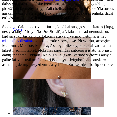
dalys yra mažos, galėsite įverti daugiau kaip vieną, pavyzdžiui,
plokščioje kremzlės srityje šalia helix, žinomoje kaip plokščia ausies
auskaro vėrimo vieta. Bet kokiu atveju labret auskaras palieka daug
erdvės kūrybai ir galimybei save laisvai išreikšti.
Šio papuošalo tipo pavadinimas glaudžiai susijęs su auskarais į lūpą,
Nosis
nes yra kilęs iš lotyniško žodžio „lūpa“, labrum. Tad nenuostabu,
kad jis sukurtas kaip tik tokioms auskarų vėrimo vietoms, ir net
minimalus dizainas
puikiai atrodo visose jose. Nesvarbu, ar segite
Madonna, Monroe, Medusa, Ashley ar tiesiog paprastai vadinamus
labret ir šoninį labret, plokščias pagrindas patogiai įsistato tarp jūsų
dantų ir dantenų vidaus. Kaip ir su auskarų vėrimo vietomis ausyje,
galite laisvai susikurti bet kurį išbandytą dvigubo lūpos auskaro
asmeninį derinį, pavyzdžiui, Angel bite, Snake bite arba Spider bite.