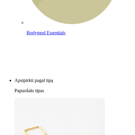
Bodymod Essentials
Įsigyk 4, mokėk už 3
Apsipirkti pagal tipą
Papuošalo tipas