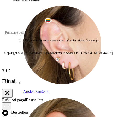
Lithuania
Privatumo politika
Slapukų nustatymai
*Įrankiai ir priežiūros priemonės nėra įtraukti į dabartinę akciją.
Copyright © 2026 | Bodymod | Blue Monkeys In Space Ltd. | C 94794 | MT26944223 |
3.1.5
Filtrai
Ausies kaušelis
Rūšiuoti pagal
Bestsellers
Bestsellers