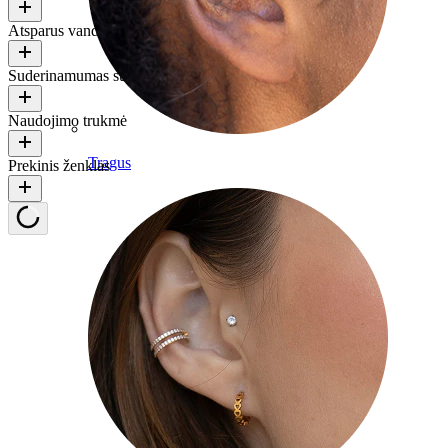
Atsparus vandeniui
Suderinamumas su oda
Naudojimo trukmė
Tragus
Prekinis ženklas