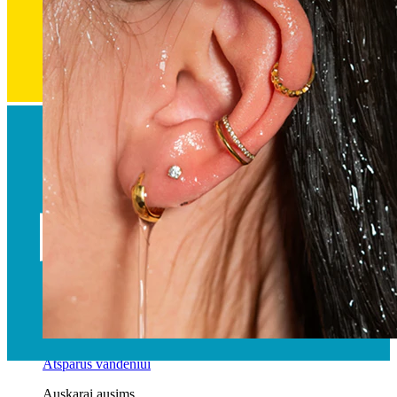
Atsparus vandeniui
Auskarai ausims