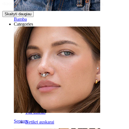
skausminga, tad nebijokite – įsiverkite išsvajotą auskarą.
Skaityti daugiau
Bamba
Categories
Bamba
Lūpa
Spenelis
Industrial
Poodinis
Helix
Ausis
Septum
14k auksas
Septum
Netikri auskarai