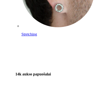
Stretching
14k aukso papuošalai
Pirkite Titaną