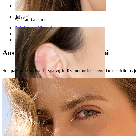
Pradžia
dalys
Auskarai ausims
Pirkti pagal kūno vietą
Ausis
Ausies kaušelis
Ausies kaušelio vėrimo papuošalai
Susipažinkite su įvairių spalvų ir dizaino ausies speneliams skirtiems juve
Ausies kaušelis