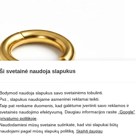
Ši svetainė naudoja slapukus
Bodymod naudoja slapukus savo svetainėms tobulinti.
Pvz., slapukus naudojame asmeninei reklamai teikti.
Taip pat renkame duomenis, kad galėtume įvertinti savo reklamos ir
svetainės naudojimo efektyvumą. Daugiau informacijos rasite
„Google“
privatumo politikoje
.
Naudodamiesi mūsų svetaine sutinkate, kad visi slapukai būtų
naudojami pagal mūsų slapukų politiką.
Skaityti daugiau