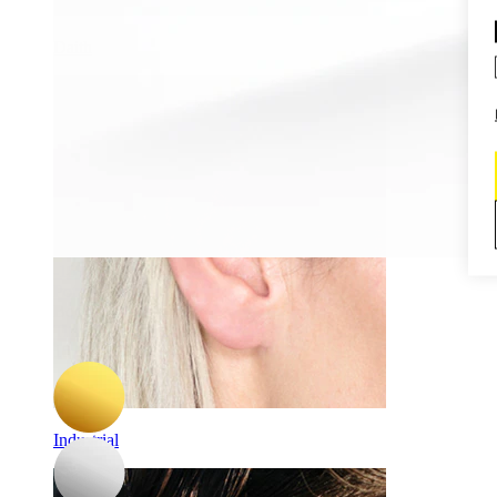
Daith
-15%
Pora
Bodymod Premium
Titano žiedinių huggy auskarų pora
15,22 €
17,90 €
Industrial