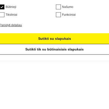
Būtinieji
Našumo
Tiksliniai
Funkciniai
Parodyti detaliau
Sutikti su slapukais
Sutikti tik su būtinaisiais slapukais