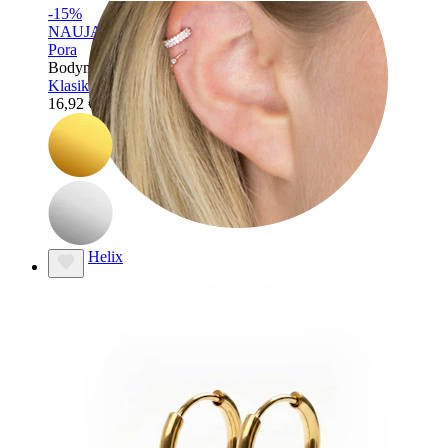
-15%
NAUJAS
Pora
Bodymod Essentials
Klasikinių huggie tipo žiedų pora
16,92 €
19,90 €
Helix