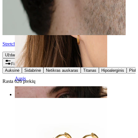
Stretching
Uždaryti
Filtrai
Auksinė
Sidabrinė
Netikras auskaras
Titanas
Hipoalerginis
Plok
Ausis
Rasta 626 prekių