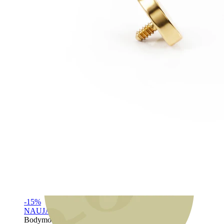
Bodymod Moments
-15%
NAUJAS
Bodymod Trend