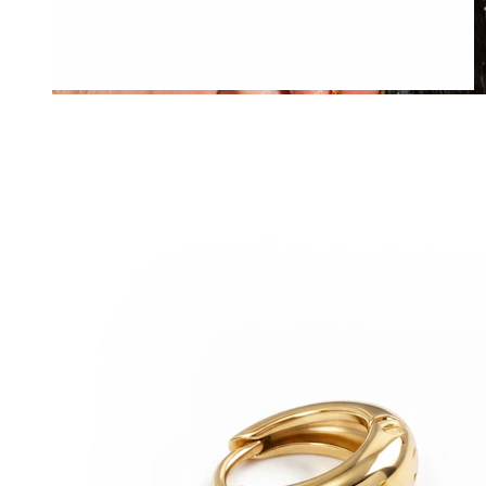
Atsparus vandeniui
Auskarai ausims