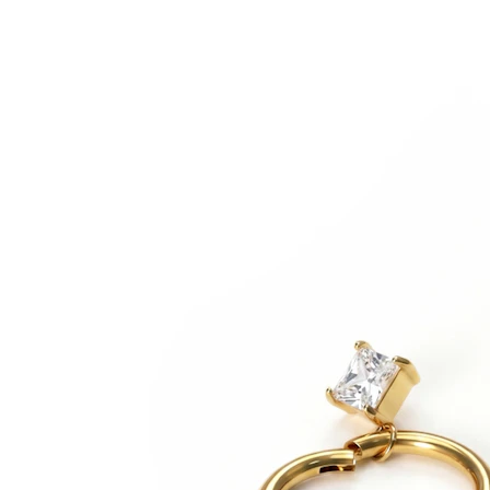
Liežuvis