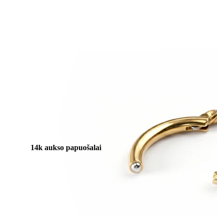
Stretching
14k aukso papuošalai
Pirkite Titaną