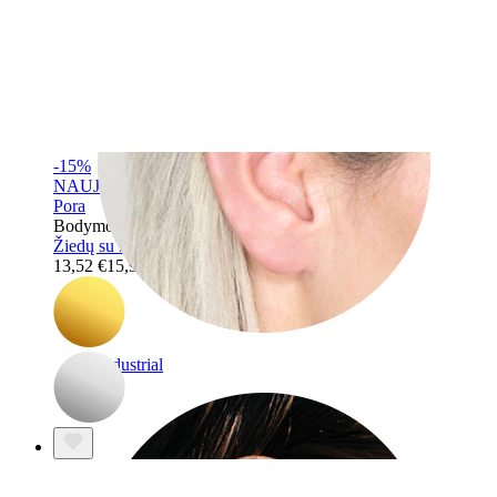
-15%
NAUJAS
Pora
Bodymod Trend
Žiedų su kabančiomis širdelėmis pora
13,52 €
15,90 €
Industrial