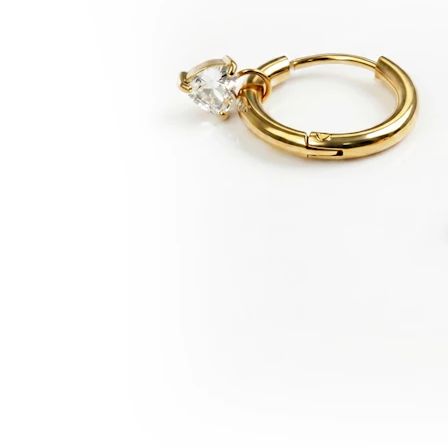
Conch
Daith