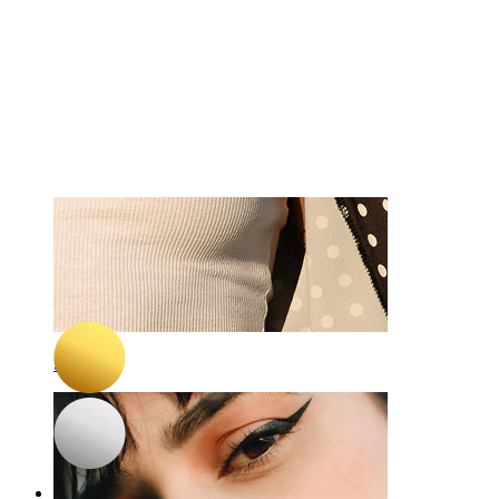
-15%
NAUJAS
Pora
Bodymod Premium
Titano žiedų su gėlavandeniais perlais pora
21,17 €
24,90 €
Spenelis