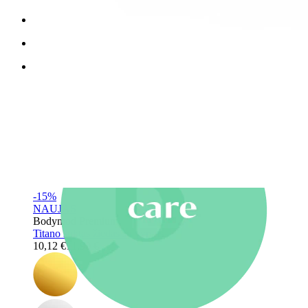
Nauji
Įsigyk 4, mokėk už 3
Pirkite Bodymod Moments
Brands
Brands
-15%
NAUJAS
Bodymod Premium
Titano suktas žiedas su vyriais
10,12 €
11,90 €