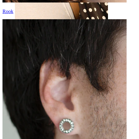
Rook
Spenelis
Apsipirkti pagal auskarus
Piercings