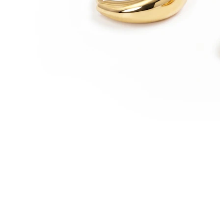
Ausies kaušelis