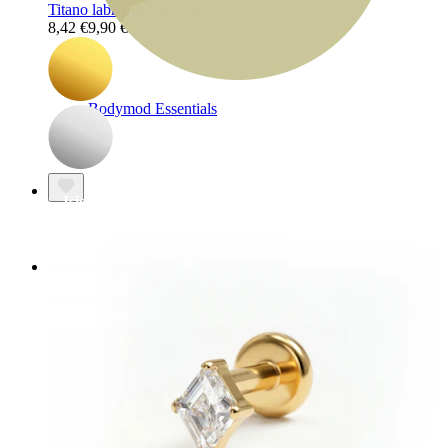
Titano labret su maža širdele
8,42 €
9,90 €
Bodymod Essentials
Įsigyk 4, mokėk už 3
Apsipirkti pagal tipą
Papuošalo tipas