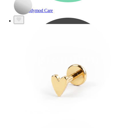
Bodymod Care
Bodymod Premium