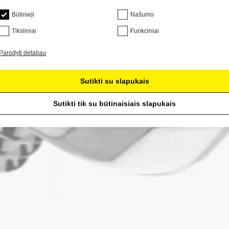
Būtinieji
Našumo
Tiksliniai
Funkciniai
Parodyti detaliau
Sutikti su slapukais
Sutikti tik su būtinaisiais slapukais
Skersmuo
smuo dažnai naudojamas renkantis žiedinius ir pasagos formos auskarų 
į?
anatomijos ir vietos, kurioje buvo įvertas auskaras. Norint, kad žiedinis 
otį. Pvz., veriant helix auskarą, jo skersmuo turėtų atitikti atstumą nuo s
usomai nuo to, kuris skaičius yra didesnis.
 žiedų dydžius, kad sukurtumėte skirtingus įvaizdžius. Galite rinktis d