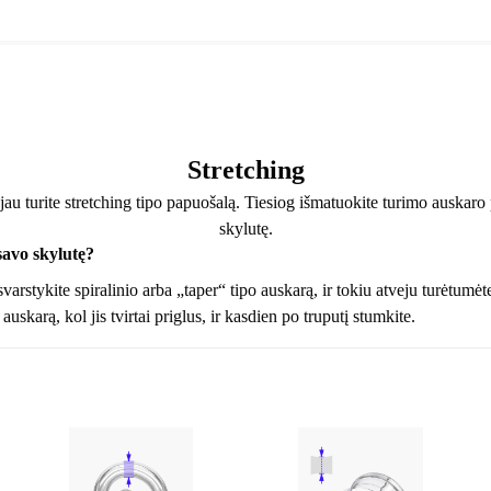
Stretching
 jau turite stretching tipo papuošalą. Tiesiog išmatuokite turimo auskaro p
skylutę.
 savo skylutę?
varstykite spiralinio arba „taper“ tipo auskarą, ir tokiu atveju turėtumėt
auskarą, kol jis tvirtai priglus, ir kasdien po truputį stumkite.