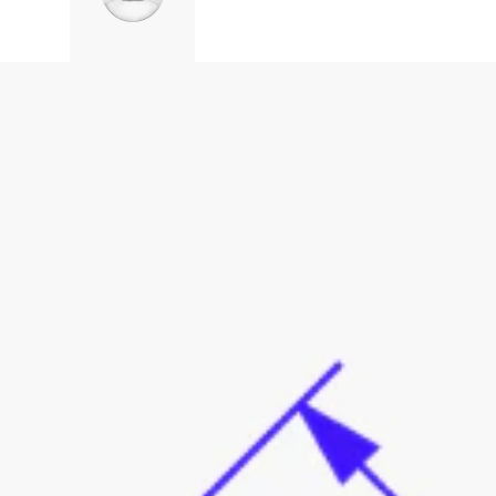
Rutuliukai ir dalys
o
Jei rutuliukus perkate atskirai,
turite įsitikinti, kad jie atitinka
papuošalo kotelio sriegio storį.
Ilgis
eiškia, kokio ilgio kotelis eina per jūsų auskarą, ir priklauso nuo jūsų ana
į?
iglustų, jo ilgis turėtų atitikti ilgį nuo vienos auskaro skylutės pusės iki