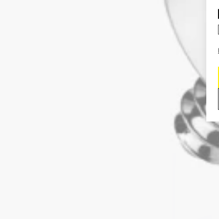
Daith
Sker
Kaip išsirinkti tinkamą dyd
Jūsų dydis priklauso nuo jūsų 
skersmuo turi atitikti žiedo pl
spiralės raukšlės plotį, prikla
Industrial
Bodymod patarimas
Daugumai auskarų galite keisti