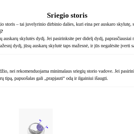
Sriegio storis
io storis – tai juvelyrinio dirbinio dalies, kuri eina per auskaro skylutę, s
į?
ūsų auskarų skylutės dydį. Jei pasirinksite per didelį dydį, paprasčiausiai 
žesnį dydį, jūsų auskarų skylutė taps mažesnė, ir jūs negalėsite įverti
žio, nei rekomenduojama minimalaus sriegių storio vadove. Jei pasirin
ipą, papuošalas gali „prapjauti“ odą ir ilgainiui išaugti.