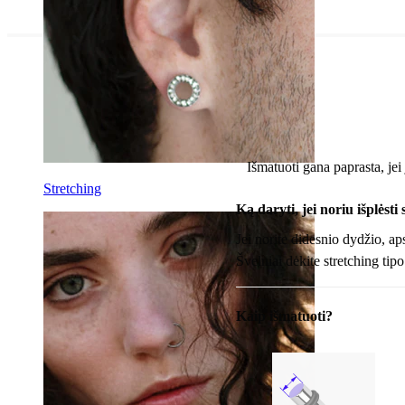
Išmatuoti gana paprasta, jei
Stretching
Ką daryti, jei noriu išplėsti
Jei norite didesnio dydžio, aps
Švelniai dėkite stretching tipo 
Kaip išmatuoti?