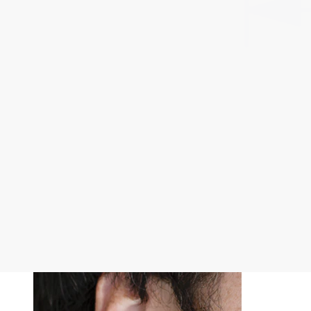
žiedinius auskarus. Jei norite
auskaro, bet išmatuokite savo 
reaguos patinimu.
Kaip išmatuoti?
Rook
Žiediniai ir pasagos formos
Žiedinių ir pasagos formos
auskarų skersmuo matuojamas
žiedo viduje.