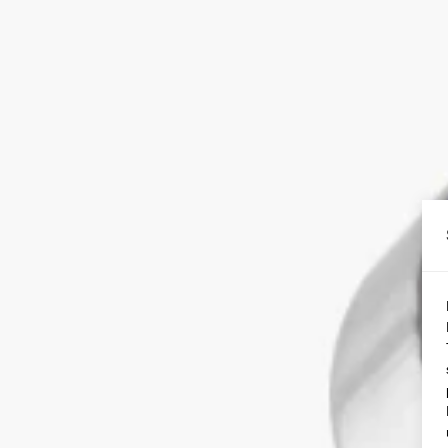
kaušelį turi būti tokio pat ilgi
Kodėl svarbu pasirinkti tin
Jei papuošalas per ilgas, kotel
papuošalas bus per ankštas, o
Conch
Kaip išmatuoti?
Barbell, Labret ir smeigtukai
Ilgis matuojamas tarp rutuliukų
arba pagrindo