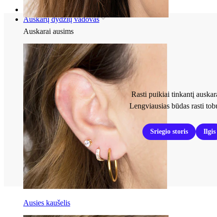
Pradžia
Auskarų dydžių vadovas
Auskarai ausims
Rasti puikiai tinkantį auska
Lengviausias būdas rasti tob
Sriegio storis
Ilgis
Ausies kaušelis