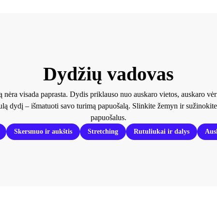
Dydžių vadovas
rą nėra visada paprasta. Dydis priklauso nuo auskaro vietos, auskaro vė
ulą dydį – išmatuoti savo turimą papuošalą. Slinkite žemyn ir sužinokite
papuošalus.
Skersmuo ir aukštis
Stretching
Rutuliukai ir dalys
Aus