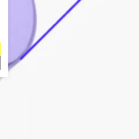
dydį.
auskaras puikiai tiktų, jo
kylutės iki ausies krašto arba
idesnius arba siauresnius