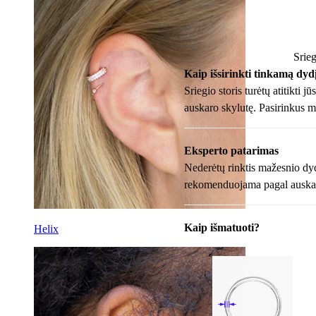
Srieg
Kaip išsirinkti tinkamą dyd
Sriegio storis turėtų atitikti j
auskaro skylutę. Pasirinkus ma
Eksperto patarimas
Nederėtų rinktis mažesnio dyd
rekomenduojama pagal auskarų t
Kaip išmatuoti?
Helix