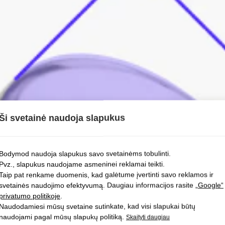
o, kaip ir ausies kaušelio storis.
kamą ilgį?
is taps matomas, kas nėra taip blogai. Kita vertus, pasirinkus per mažą dy
 jūsų kūnas į tai reaguos patinimu.
Ši svetainė naudoja slapukus
Bodymod naudoja slapukus savo svetainėms tobulinti.
Pvz., slapukus naudojame asmeninei reklamai teikti.
Taip pat renkame duomenis, kad galėtume įvertinti savo reklamos ir
svetainės naudojimo efektyvumą. Daugiau informacijos rasite
„Google“
privatumo politikoje
.
Lenkti barbell
Nosies sraigtelis
Naudodamiesi mūsų svetaine sutinkate, kad visi slapukai būtų
Ilgis matuojamas tiesia linija tarp
Ilgis matuojamas nuo kamuoliuko
I
naudojami pagal mūsų slapukų politiką.
Skaityti daugiau
rutuliukų
iki kotelio išlinkimo vietos.
i