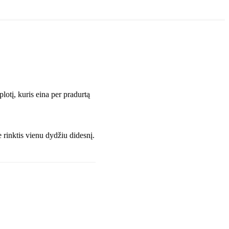
lotį, kuris eina per pradurtą
e rinktis vienu dydžiu didesnį.