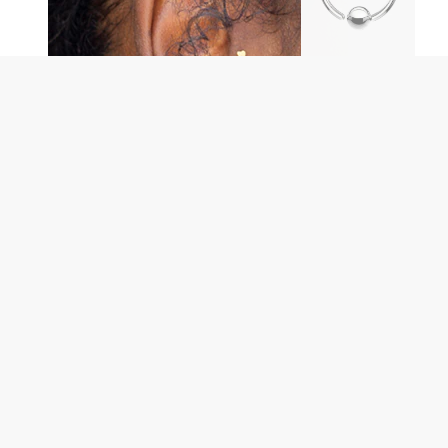
Auskarų vėrimo papuošalai
Pridėkite liniuotę prie juvelyrini
dirbinio dalies, kuri eina per
auskaro skylutę.
Tragus
Ilgis r
Kaip išsirinkti tinkamą dyd
Norint, kad auskaras puikiai pr