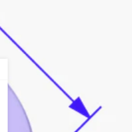
dį, gali būti labai gaila, nes
L formos
lgis matuojamas nuo kamuoliuko
ki kotelio išlinkimo vietos.