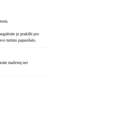
toris.
negalėsite jo prakišti pro
 savo turimo papuošalo.
ksite mažesnį nei