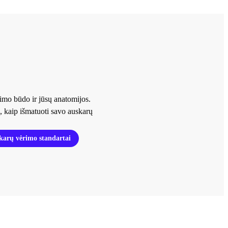
rimo būdo ir jūsų anatomijos.
, kaip išmatuoti savo auskarų
karų vėrimo standartai