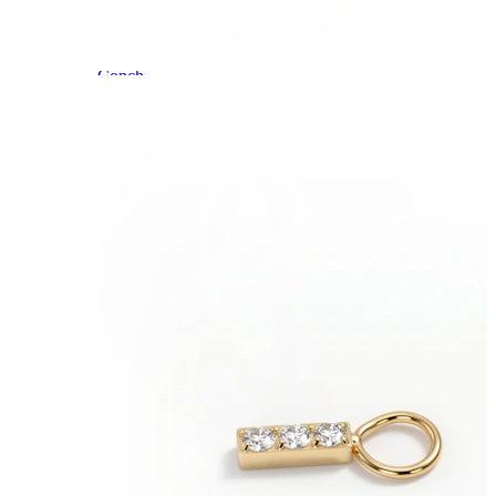
Conch
Daith