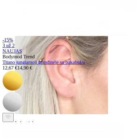
Daith
-15%
3 už 2
NAUJAS
Bodymod Trend
Titano jungiamoji grandinėlė su pakabuku
12,67 €
14,90 €
Industrial