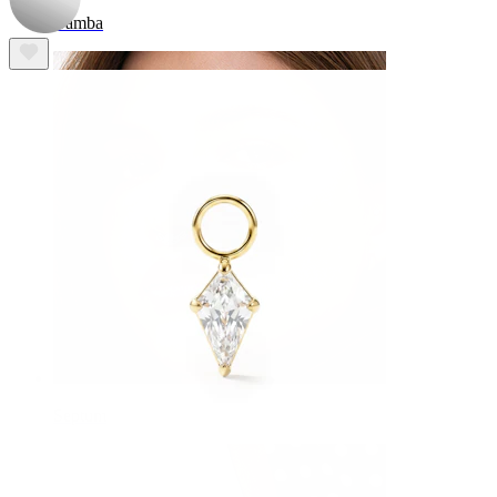
Bamba
Septum