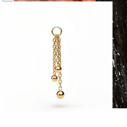
Atsparus vandeniui
Auskarai ausims