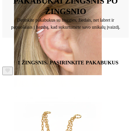
PAKABUKAI ŽINGSNIS PO
ŽINGSNIO
Derinkite pakabukus su huggies, žiedais, net labret ir
papuošalais į bambą, kad sukurtumėte savo unikalų įvaizdį.
1 ŽINGSNIS. PASIRINKITE PAKABUKUS
Helix