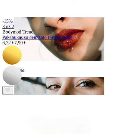
-15%
3 už 2
Bodymod Trend
Pakabukas su deimanto formos akute
6,72 €
7,90 €
Lūpa