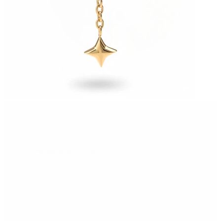
Stretching
14k aukso papuošalai
Pirkite Titaną