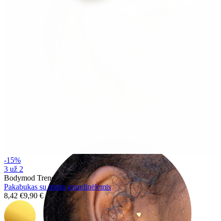
Helix
-15%
3 už 2
Bodymod Trend
Pakabukas su trimis grandinėlėmis
8,42 €
9,90 €