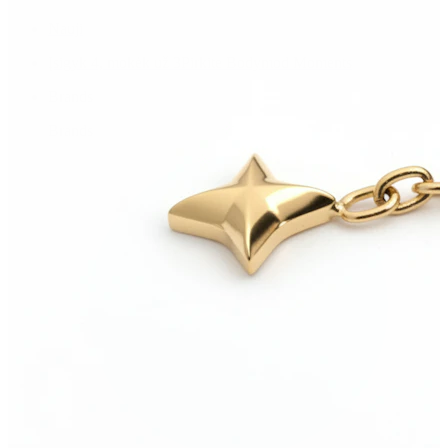
Nauji
Įsigyk 4, mokėk už 3
Pirkite Bodymod Moments
Brands
Brands