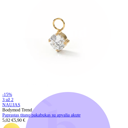
Bodymod Trend
-15%
3 už 2
NAUJAS
Bodymod Trend
Paprastas titano pakabukas su apvalia akute
5,02 €
5,90 €