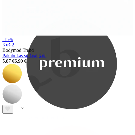
Bodymod Care
-15%
3 už 2
Bodymod Trend
Pakabukas su žvaigžde
5,87 €
6,90 €
Bodymod Premium