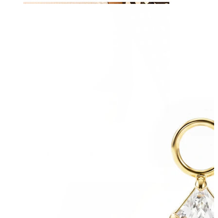
Spenelis
Apsipirkti pagal auskarus
Piercings