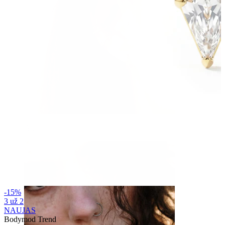
Ausis
-15%
3 už 2
NAUJAS
Bodymod Trend