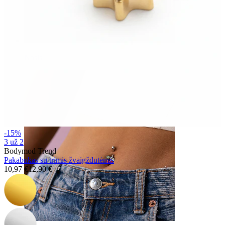
Nosis
-15%
3 už 2
Bodymod Trend
Pakabukas su trimis žvaigždutėmis
10,97 €
12,90 €