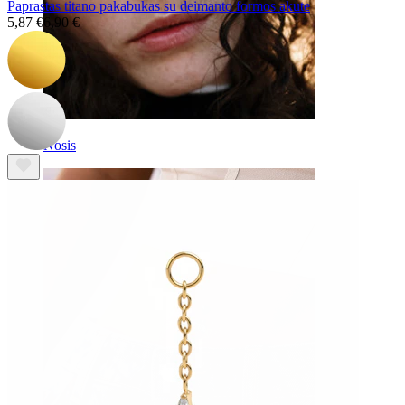
Paprastas titano pakabukas su deimanto formos akute
5,87 €
6,90 €
Nosis