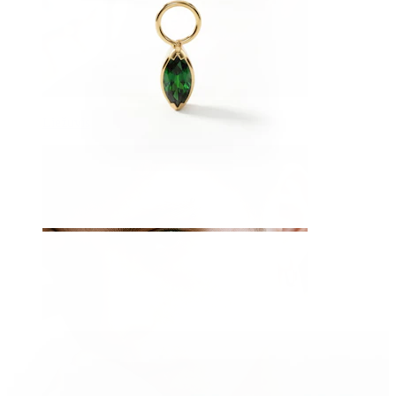
Liežuvis