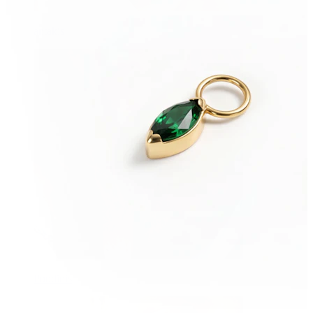
antakis
Poodinis