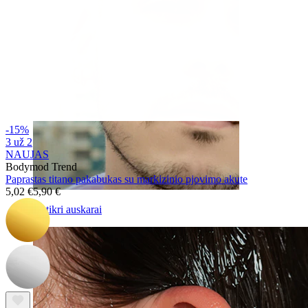
-15%
3 už 2
NAUJAS
Bodymod Trend
Paprastas titano pakabukas su markizinio pjovimo akute
5,02 €
5,90 €
Netikri auskarai