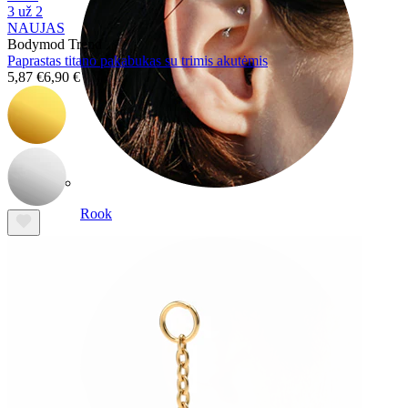
3 už 2
NAUJAS
Bodymod Trend
Paprastas titano pakabukas su trimis akutėmis
5,87 €
6,90 €
Rook