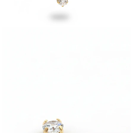
Bodymod Essentials
Įsigyk 4, mokėk už 3
Apsipirkti pagal tipą
Papuošalo tipas