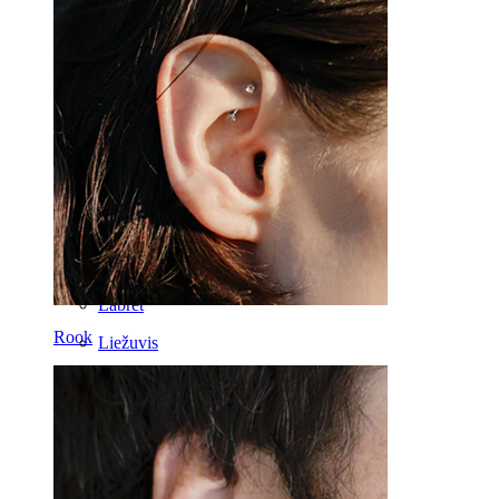
Spenelis
Industrial
Poodinis
Helix
Ausis
Septum
14k auksas
Netikri auskarai
Labret
Rook
Liežuvis
Nosis
Tragus
Barbell
Rook