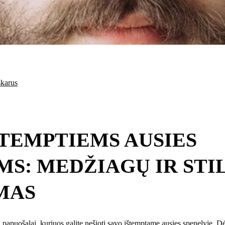
skarus
ŠTEMPTIEMS AUSIES
MS: MEDŽIAGŲ IR STI
MAS
 papuošalai, kuriuos galite nešioti savo ištemptame ausies spenelyje. Dėl