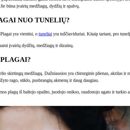
! Jie būna įvairių medžiagų, dydžių ir spalvų.
LAGAI NUO TUNELIŲ?
Plagai yra vientisi, o
tuneliai
yra tuščiaviduriai. Kitaip tariant, pro tunelį
einami įvairių dydžių, medžiagų ir dizainų.
 PLAGAI?
lio skirtingų medžiagų. Dažniausios yra chirurginis plienas, akrilas ir 
ižyto rago, stiklo, pusbrangių akmenų ir daug daugiau.
ormos plagų iš baltojo opalito, juodojo onikso, raudonojo agato ir turkio