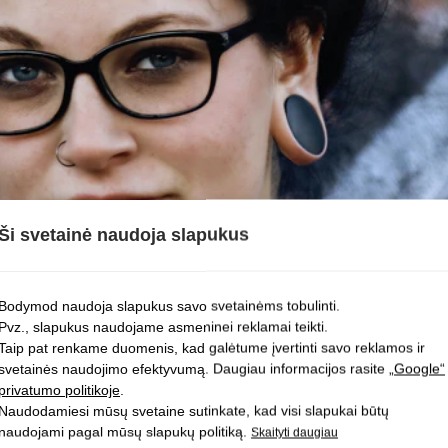
Ši svetainė naudoja slapukus
Bodymod naudoja slapukus savo svetainėms tobulinti.
Pvz., slapukus naudojame asmeninei reklamai teikti.
Taip pat renkame duomenis, kad galėtume įvertinti savo reklamos ir
svetainės naudojimo efektyvumą. Daugiau informacijos rasite
„Google“
privatumo politikoje
.
Naudodamiesi mūsų svetaine sutinkate, kad visi slapukai būtų
naudojami pagal mūsų slapukų politiką.
IKOSI MANO AUSYJE?
Skaityti daugiau