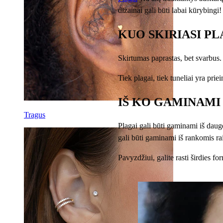
dizainai gali būti labai kūrybingi
KUO SKIRIASI P
Skirtumas paprastas, bet svarbus. 
Tiek plagai, tiek tuneliai yra pri
IŠ KO GAMINAMI
Tragus
Plagai gali būti gaminami iš dauge
gali būti gaminami iš rankomis ra
Pavyzdžiui, galite rasti širdies f