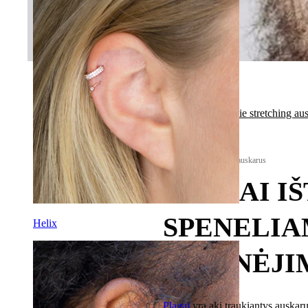
Grįžti į VIskas apie stretching au
VIskas apie stretching auskarus
PLAGAI I
SPENELIA
Helix
TYRINĖJI
Plagai
yra akį traukiantys auskarų