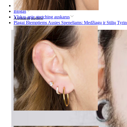
Pradžia
Blogas
VIskas apie stretching auskarus
Auskarai ausims
Plagai Ištemptiems Ausies Speneliams: Medžiagų ir Stilių Tyri
Ausies kaušelis