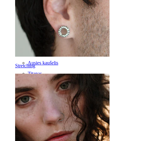
Daith
Pasagos formos
Žiediniai
Įrankiai
Lenkti barbell
Ausies kaušelis
Stretching
Titanas