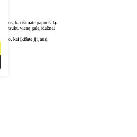
e odos, kai išimate papuošalą.
džia atsukti vieną galą (dažnai
 to, kai įkišate jį į ausį.