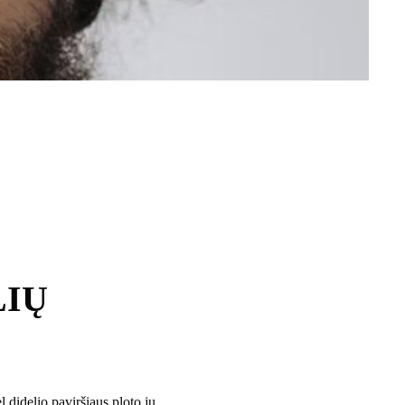
LIŲ
 didelio paviršiaus ploto jų