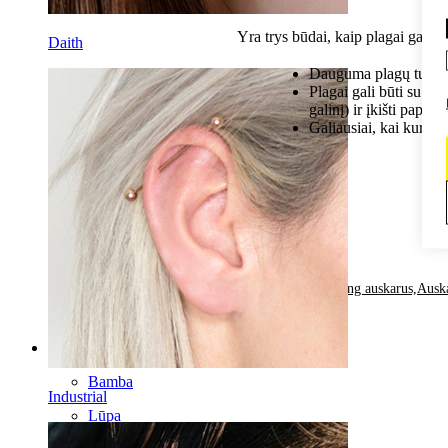
Yra trys būdai, kaip plagai gali la
Daith
Dauguma plagų turi įg
Plagai gali būti su sri
galinį) ir įkišti papuo
Galiausiai, kai kurie p
N/A
2
Posted in:
VIskas apie stretching auskarus,
Auska
Categories
Bamba
Industrial
Lūpa