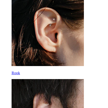
Žiediniai
Įrankiai
Lenkti barbell
Ausies kaušelis
Titanas
Rook