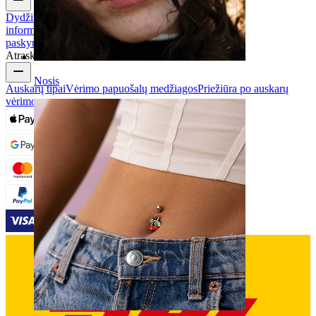
Dydžių vadovas
Užsakymo sekimas
Pristatymo
informacija
Grąžinimas ir atšaukimas
Mokėjimas
Mano
paskyra
Bodymod pagalba
Atraskite
Nosis
Auskarų tipai
Vėrimo papuošalų medžiagos
Priežiūra po auskarų
vėrimo