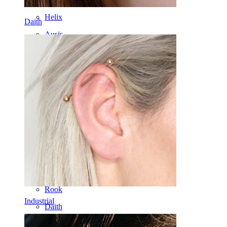
Helix
Daith
Ausis
Septum
14k auksas
Netikri auskarai
Labret
Liežuvis
Nosis
Tragus
Barbell
Rook
Industrial
Daith
Pasagos formos