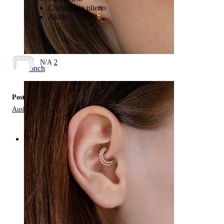
Chirurginio plieno
Akrilo
N/A
2
Conch
Posted in:
Auskarų tipai
Categories
Bamba
Lūpa
Spenelis
Industrial
Poodinis