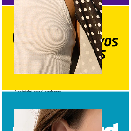
Spenelis
Apsipirkti pagal auskarus
Piercings