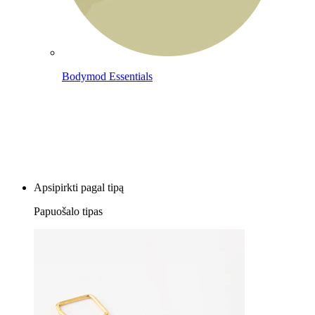
Bodymod Essentials
Įsigyk 4, mokėk už 3
Apsipirkti pagal tipą
Papuošalo tipas