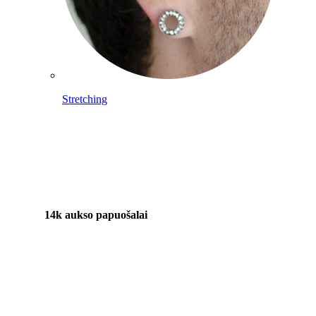
Stretching
14k aukso papuošalai
Pirkite Titaną