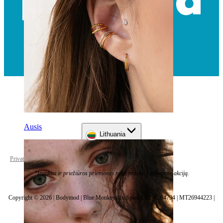
Ausis
Lithuania
Privatumo politika
Slapukų nustatymai
*Įrankiai ir priežiūros priemonės nėra įtraukti į dabartinę akciją.
Copyright © 2026 | Bodymod | Blue Monkeys In Space Ltd. | C 94794 | MT26944223 |