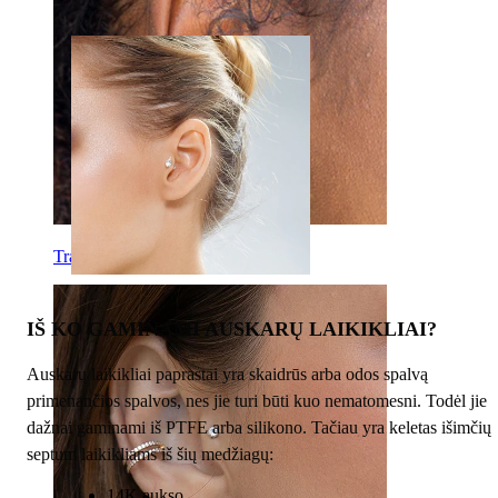
Tragus
IŠ KO GAMINAMI AUSKARŲ LAIKIKLIAI?
Auskarų laikikliai paprastai yra skaidrūs arba odos spalvą
primenančios spalvos, nes jie turi būti kuo nematomesni. Todėl jie
dažnai gaminami iš PTFE arba silikono. Tačiau yra keletas išimčių
septum laikikliams iš šių medžiagų:
14K aukso