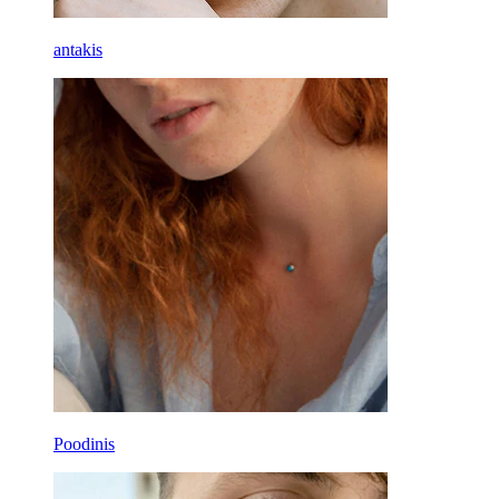
antakis
Poodinis