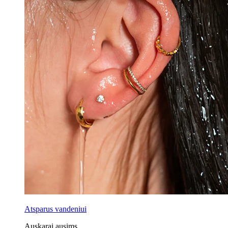
Atsparus vandeniui
Auskarai ausims