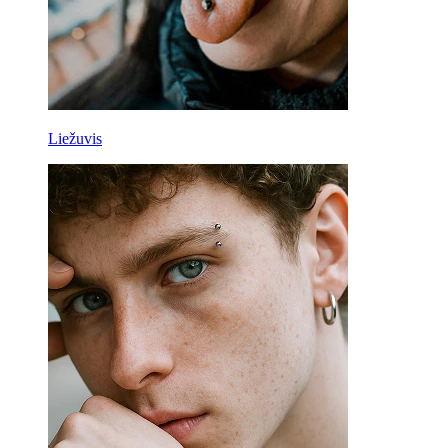
Liežuvis