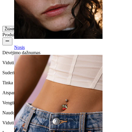
Halina
Patikrintas pirkinys
Išversta su AI
Rodyti originalą
Žiūrėti daugiau
Produkto kokybė
Nosis
Dėvėjimo dažnumas
Vidutinio naudojimo
Suderinamumas su oda
Tinka daugumos tipų odai
Atsparus vandeniui
Vengti vandens
Naudojimo trukmė
Vidutinio patvarimo