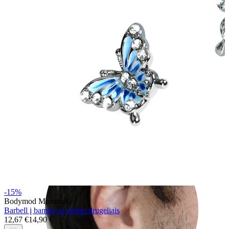
Rook
-15%
Bodymod Moments
Barbell į bambą su dviem drugeliais
12,67 €
14,90 €