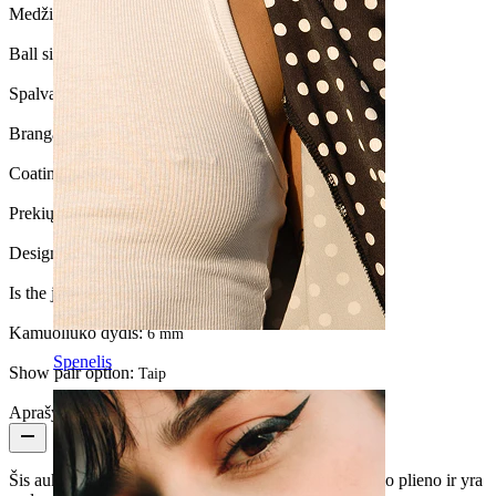
Medžiaga:
Chirurginis plienas / Žalvaris
Ball size:
6 mm.
Spalva:
Auksinė
Brangakmenio tipas:
Kubinis cirkonis
Coating type:
Anodized
Prekių kiekis:
1
Design:
Oval
Is the jewelry coated?:
Yes, the whole jewelry
Kamuoliuko dydis:
6 mm
Spenelis
Show pair option:
Taip
Aprašymas
Šis auksinės spalvos auskaras pagamintas iš chirurginio plieno ir yra