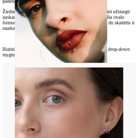
padengtas 14k auksu.
Žiedinis auskaras turi mažą skylutę virtoje kilpos. Norint užsisegti
auskarą, reikia patraukti jo galus į šonus. Auskarą puošia ovalo
formos dekoracija iš žalvario ir įvairių spalvų kristalai: du skaidrūs ir
raudonas arba mėlynas.
Išsirinkite didžiojo kristalo spalvą paspaudę ant meniu drop-down
mygtuko, kuris randasi paveikslėlio dešinėje pusėje.
Lūpa