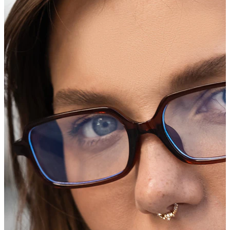
Nauji
Įsigyk 4, mokėk už 3
Pirkite Bodymod Moments
Brands
Brands