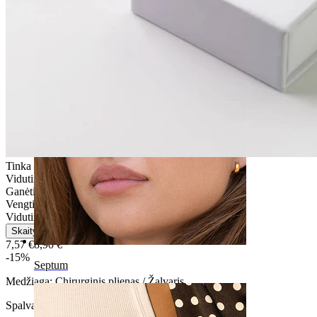
Bamba
Tinka daugumos tipų odai
Vidutinio naudojimo
Ganėtinai lengvas
Vengti vandens
Vidutinio patvarimo
Skaityti daugiau
7,57 €
8,90 €
-15%
Septum
Medžiaga:
Chirurginis plienas / Žalvaris
Spalva:
Auksinė