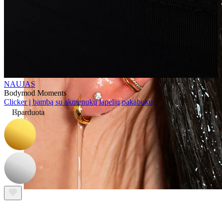
NAUJAS
Bodymod Moments
Clicker į bambą su akmenukų lapelių pakabuku
Išparduota
Atsparus vandeniui
Auskarai ausims