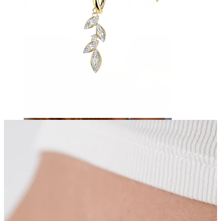
antakis
Poodinis