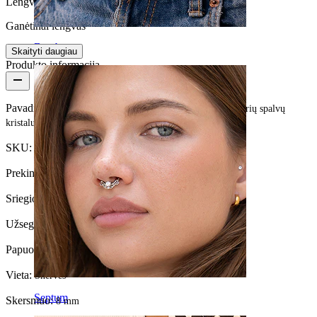
Lengva naudoti
Ganėtinai lengvas
Bamba
Skaityti daugiau
Produkto informacija
Pavadinimas:
Žiedinis auskaras be užsegimo su ovaliu įvairių spalvų
kristalu
SKU:
Ring-139
Prekinis ženklas:
Bodymod Moments
Sriegio storis:
0,8 mm
Užsegimo tipas:
Sukta
Papuošalo tipas:
Žiedinis
Vieta:
Šnervės
Septum
Skersmuo:
8 mm