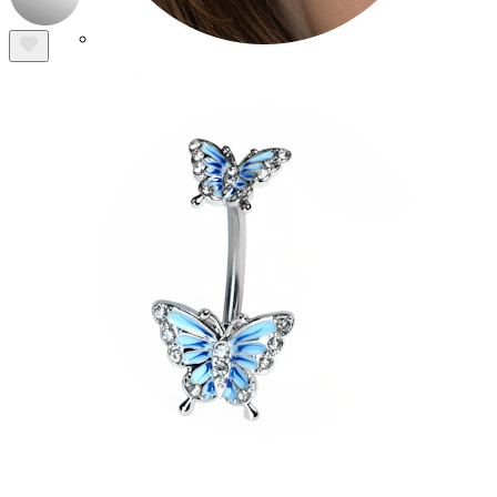
Conch
Daith