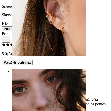
Sriegio storis:
0,8 mm
Skersmuo:
8 mm
Kiekis 1
Keitimas
Pridėti į krepšelį
Produkto atsiliepimai
5.0
(Atsiliepimų: 1)
Parašyti įvertinimą
Ausis
Rating
Nosies iškirpimas
Nuostabi įmonė su gražiais pasirinkimais. Esu sužavėta
atlikimo tikslumu. Iškart gavau atsakymą iš malonios ponios
WhatsApp. Šiltai rekomenduoju pirkti čia.