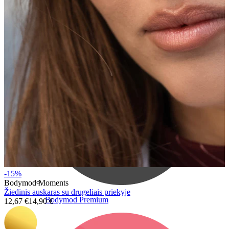
Bodymod Care
-15%
Bodymod Moments
Žiedinis auskaras su drugeliais priekyje
Bodymod Premium
12,67 €
14,90 €