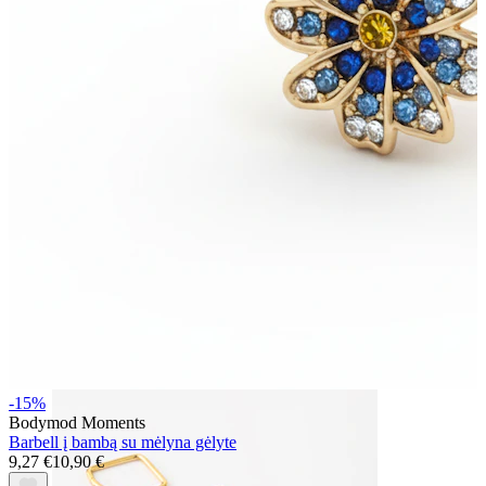
Bodymod Essentials
Įsigyk 4, mokėk už 3
Apsipirkti pagal tipą
Papuošalo tipas
-15%
Bodymod Moments
Barbell į bambą su mėlyna gėlyte
9,27 €
10,90 €