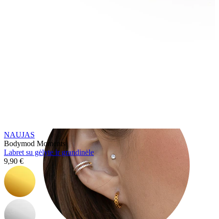
Tragus
NAUJAS
Bodymod Moments
Labret su gėlyte ir grandinėle
9,90 €