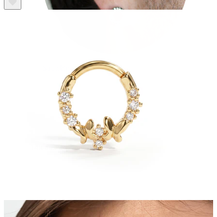
Stretching
14k aukso papuošalai
Pirkite Titaną