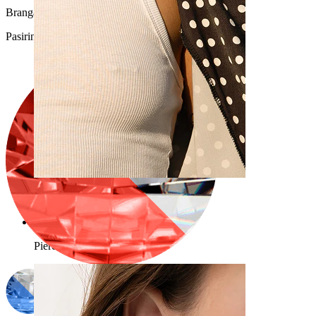
Brangakmenio spalva
:
Pasirinkite Brangakmenio spalva
Spenelis
Apsipirkti pagal auskarus
Piercings