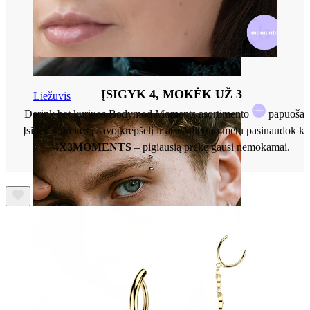
ĮSIGYK 4, MOKĖK UŽ 3
Liežuvis
Derink bet kuriuos Bodymod Moments asortimento
papuošalu
Įsidėk 4 prekes į savo krepšelį ir atsiskaitymo metu pasinaudok k
4X3MOMENTS
– pigiausią prekę gausi nemokamai.