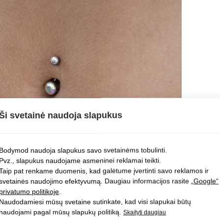
Ši svetainė naudoja slapukus
Bodymod naudoja slapukus savo svetainėms tobulinti.
Pvz., slapukus naudojame asmeninei reklamai teikti.
Taip pat renkame duomenis, kad galėtume įvertinti savo reklamos ir
svetainės naudojimo efektyvumą. Daugiau informacijos rasite
„Google“
privatumo politikoje
.
Naudodamiesi mūsų svetaine sutinkate, kad visi slapukai būtų
naudojami pagal mūsų slapukų politiką.
Skaityti daugiau