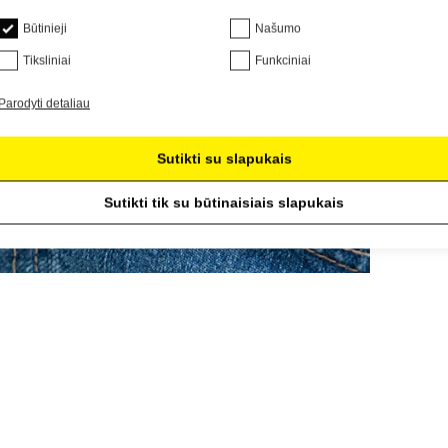
Būtinieji
Našumo
Tiksliniai
Funkciniai
Parodyti detaliau
Sutikti su slapukais
Sutikti tik su būtinaisiais slapukais