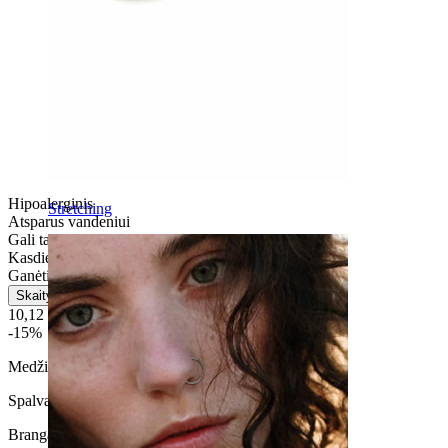
Hipoalerginis
Stretching
Atsparus vandeniui
Gali tarnauti visą gyvenimą
Kasdienio naudojimo
Ganėtinai lengvas
Skaityti daugiau
10,12 €
11,90 €
-15%
Medžiaga:
Titanas
Spalva:
Sidabrinė
Brangakmenio spalva
: