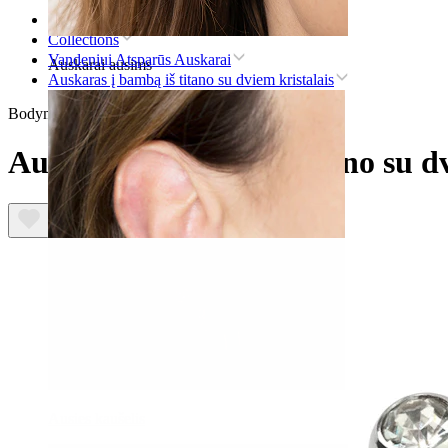
Pradžia
Collections
Vandeniui Atsparūs Auskarai
Auskarai ausims
Auskaras į bambą iš titano su dviem kristalais
Bodymod Trend
Auskaras į bambą iš titano su dv
Ausies kaušelis