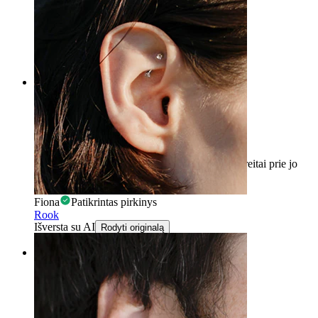
Aš esu labai patenkinta šiuo piercingu
Fiona
Patikrintas pirkinys
Išversta su AI
Rodyti originalą
Rating
Labai patenkinta
Pirmasis įspūdis, keistas jausmas burnoje, bet greitai prie jo
pripranti. Labai lengva tepti ir malonu. Ačiū!
Fiona
Patikrintas pirkinys
Rook
Išversta su AI
Rodyti originalą
Rating
Gerai