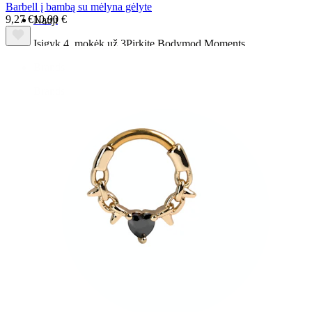
Barbell į bambą su mėlyna gėlyte
9,27 €
10,90 €
Nauji
Įsigyk 4, mokėk už 3
Pirkite Bodymod Moments
Brands
Brands