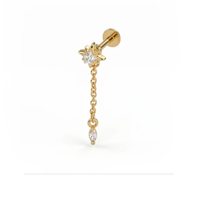
Bodymod Essentials
Įsigyk 4, mokėk už 3
Apsipirkti pagal tipą
Papuošalo tipas