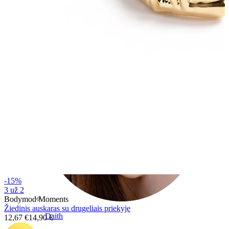
Conch
-15%
3 už 2
Bodymod Moments
Žiedinis auskaras su drugeliais priekyje
Daith
12,67 €
14,90 €