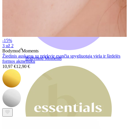
-15%
3 už 2
Bodymod Moments
Žiedinis auskaras su priekyje esančia spygliuotąja viela ir širdelės
Bodymod Moments
formos akmenuku
10,97 €
12,90 €