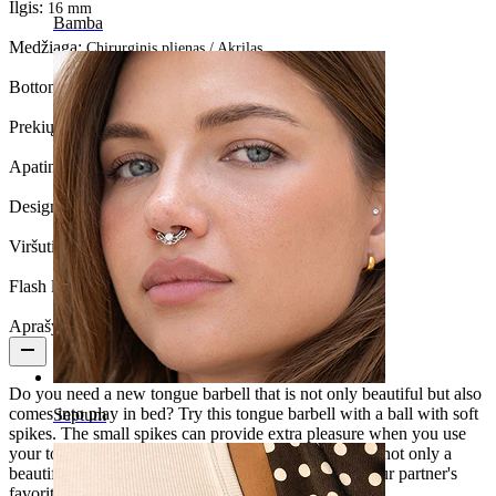
Ilgis:
16 mm
Bamba
Medžiaga:
Chirurginis plienas / Akrilas
Bottom ball:
6 mm.
Prekių kiekis:
1
Apatinis kamuoliukas:
6 mm
Design Height:
6.5 mm.
Viršutinis kamuoliukas:
8 mm
Flash label:
3 už 2
Aprašymas
Do you need a new tongue barbell that is not only beautiful but also
comes into play in bed? Try this tongue barbell with a ball with soft
Septum
spikes. The small spikes can provide extra pleasure when you use
your tongue for sexual stimulation. That's why this is not only a
beautiful tongue barbell for you, but it will also be your partner's
favorite.