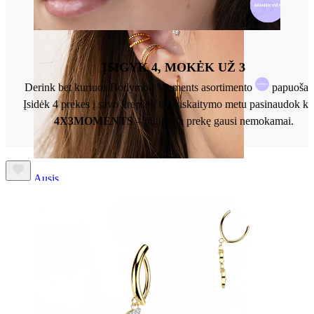
ĮSIGYK 4, MOKĖK UŽ 3
Derink bet kuriuos Bodymod Moments asortimento
papuošalu
Įsidėk 4 prekes į savo krepšelį ir atsiskaitymo metu pasinaudok k
4X3MOMENTS
– pigiausią prekę gausi nemokamai.
Ausis