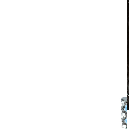
Atsparus vandeniui
Auskarai ausims