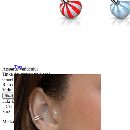
Tragus
Atsparus vandeniui
Tinka daugumos tipų odai
Ganėtinai lengvas
Reto naudojimo
Vidutinio patvarimo
Skaityti daugiau
3,32 €
3,90 €
-15%
3 už 2
Medžiaga:
Chirurginis plienas / Akrilas