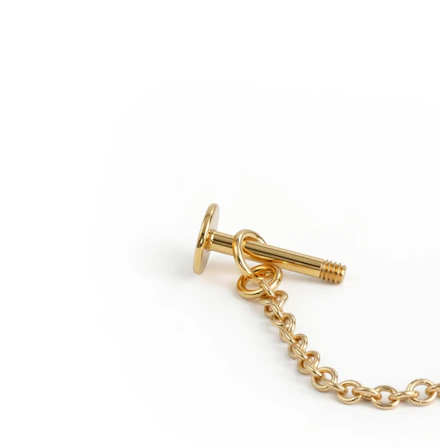
Liežuvis