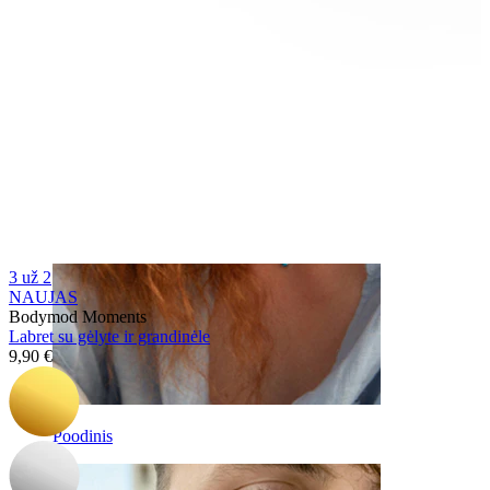
antakis
3 už 2
NAUJAS
Bodymod Moments
Labret su gėlyte ir grandinėle
9,90 €
Poodinis