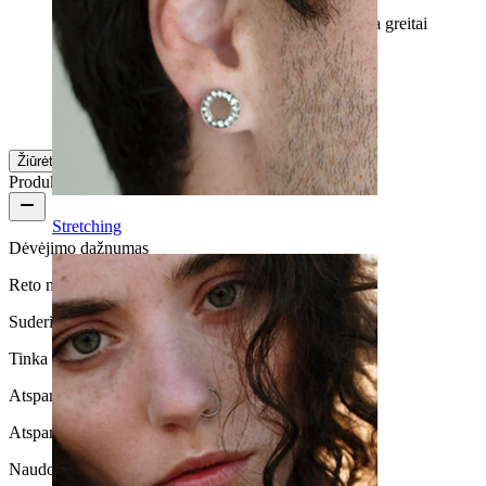
Pakankamai linksma dekoracija :) Ir nors ji gana greitai
sugenda, vaikinas liko patenkintas ;)
Татьяна
Patikrintas pirkinys
Išversta su AI
Rodyti originalą
Žiūrėti daugiau
Produkto kokybė
Stretching
Dėvėjimo dažnumas
Reto naudojimo
Suderinamumas su oda
Tinka daugumos tipų odai
Atsparus vandeniui
Atsparus vandeniui
Naudojimo trukmė