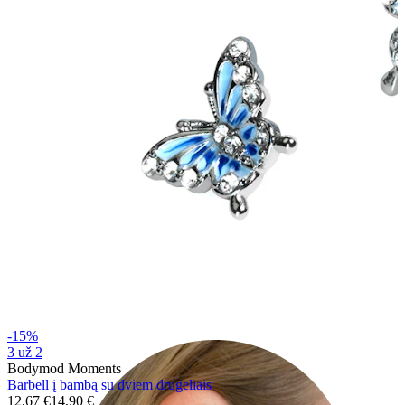
Ausies kaušelis
-15%
3 už 2
Bodymod Moments
Barbell į bambą su dviem drugeliais
12,67 €
14,90 €