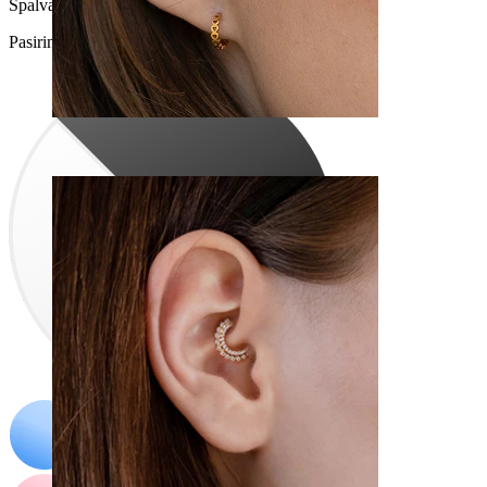
Spalva
:
Pasirinkite Spalva
Conch