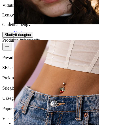
Vidutinio patvarimo
Lengva naudoti
Ganėtinai lengvas
Nosis
Skaityti daugiau
Produkto informacija
Pavadinimas:
Auskaras į liežuvį su minkštu rutuliuku
SKU:
Tongue-25
Prekinis ženklas:
Bodymod Moments
Sriegio storis:
1,6 mm
Užsegimo tipas:
Išorinis sriegis
Papuošalo tipas:
Barbell
Vieta:
Liežuvis