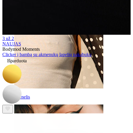
3 už 2
NAUJAS
Bodymod Moments
Clicker į bambą su akmenukų lapelių pakabuku
Išparduota
Spenelis