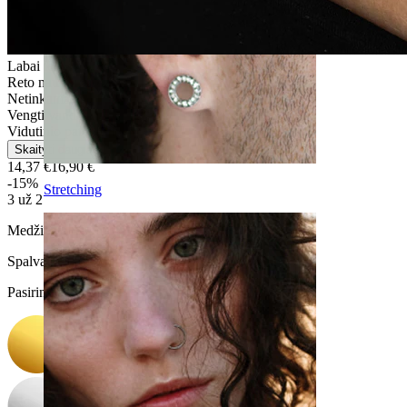
Labai lengvas
Reto naudojimo
Netinkamas jautriai odai
Vengti vandens
Vidutinio patvarimo
Skaityti daugiau
14,37 €
16,90 €
-15%
Stretching
3 už 2
Medžiaga:
Chirurginis plienas / Žalvaris
Spalva
:
Pasirinkite Spalva