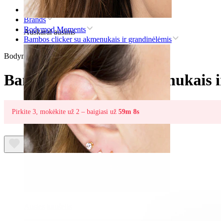
Pradžia
Brands
Bodymod Moments
Auskarai ausims
Bambos clicker su akmenukais ir grandinėlėmis
Bodymod Moments
Bambos clicker su akmenukais i
Pirkite 3, mokėkite už 2 – baigiasi už
59m 8s
Ausies kaušelis