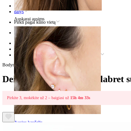
Pradžia
dalys
Auskarai ausims
Pirkti pagal kūno vietą
Ausis
Helix
Titaninis helix auskaras
Deimanto formos titano labret su mėlyna akute
Bodymod Trend
Deimanto formos titano labret 
Pirkite 3, mokėkite už 2 – baigiasi už
15h 4m 33s
Ausies kaušelis