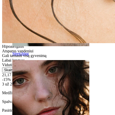
Hipoalerginis
Atsparus vandeniui
Stretching
Gali tarnauti visą gyvenimą
Labai lengvas
Vidutinio naudojimo
Skaityti daugiau
21,17 €
24,90 €
-15%
3 už 2
Medžiaga:
Titanas
Spalva
:
Pasirinkite Spalva