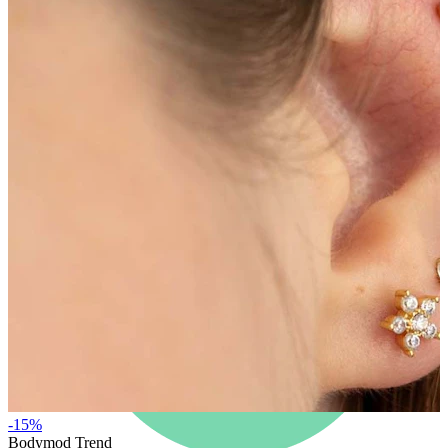
Nauji
Įsigyk 4, mokėk už 3
Pirkite Bodymod Moments
Brands
Brands
-15%
Bodymod Trend