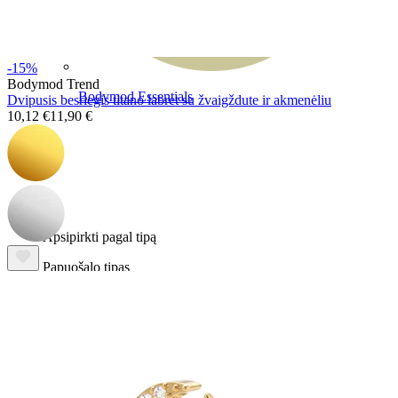
-15%
Bodymod Trend
Bodymod Essentials
Dvipusis besriegis titano labret su žvaigždute ir akmenėliu
10,12 €
11,90 €
Įsigyk 4, mokėk už 3
Apsipirkti pagal tipą
Papuošalo tipas