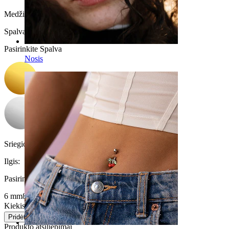
Medžiaga:
Titanas
Spalva
:
Pasirinkite Spalva
Nosis
Sriegio storis:
1,2 mm
Ilgis
:
Pasirinkite Ilgis
6 mm
8 mm
Kiekis 1
Keitimas
Pridėti į krepšelį
Produkto atsiliepimai