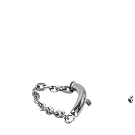
Ausies kaušelis