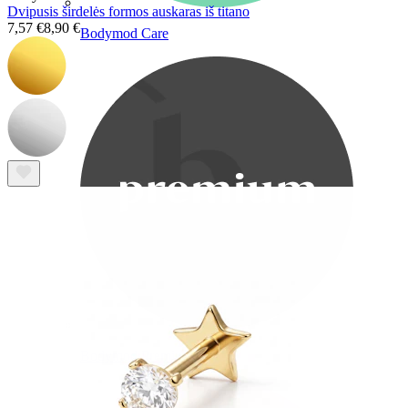
Dvipusis širdelės formos auskaras iš titano
7,57 €
8,90 €
Bodymod Care
Bodymod Premium