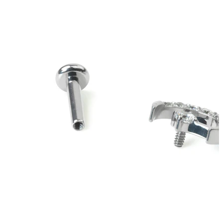
antakis
Poodinis