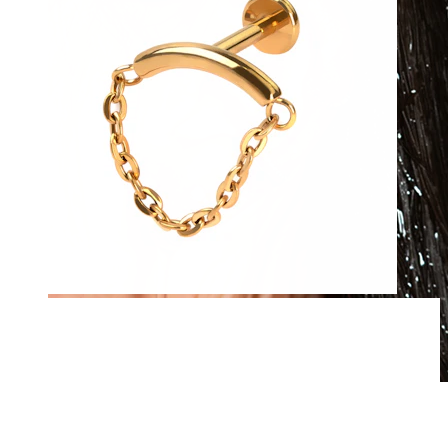
Atsparus vandeniui
Auskarai ausims