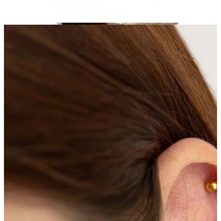
Stretching
14k aukso papuošalai
Pirkite Titaną