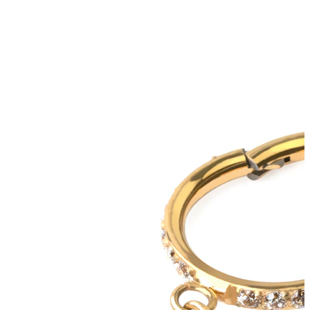
Conch
Daith