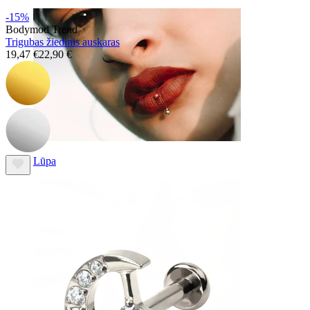
-15%
Bodymod Trend
Trigubas žiedinis auskaras
19,47 €
22,90 €
Lūpa