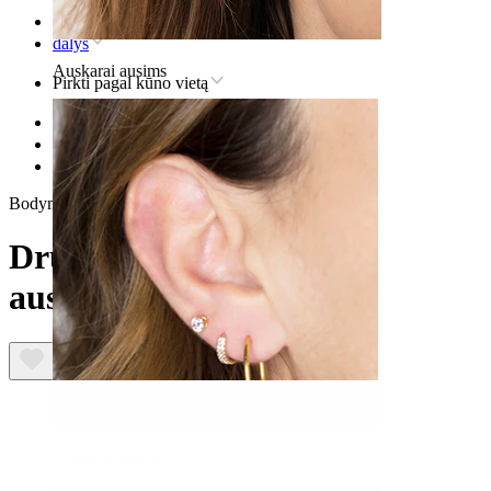
Pradžia
dalys
Auskarai ausims
Pirkti pagal kūno vietą
Lūpos
Titaniniai lūpos auskarai
Drugelio formos labret auskaras iš titano
Bodymod Premium
Drugelio formos labret
auskaras iš titano
Ausies kaušelis