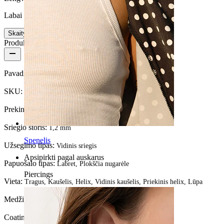
Labai lengvas
Skaityti daugiau
Produkto informacija
Pavadinimas:
Drugelio formos labret auskaras iš titano
SKU:
Labret-190
Prekinis ženklas:
Bodymod Premium
Sriegio storis:
1,2 mm
Spenelis
Užsegimo tipas:
Vidinis sriegis
Apsipirkti pagal auskarus
Papuošalo tipas:
Labret, Plokščia nugarėle
Piercings
Vieta:
Tragus, Kaušelis, Helix, Vidinis kaušelis, Priekinis helix, Lūpa
Medžiaga:
Titanas
Coating type:
PVD padengimas