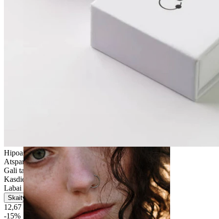
Stretching
Hipoalerginis
Atsparus vandeniui
Gali tarnauti visą gyvenimą
Kasdienio naudojimo
Labai lengvas
Skaityti daugiau
12,67 €
14,90 €
-15%