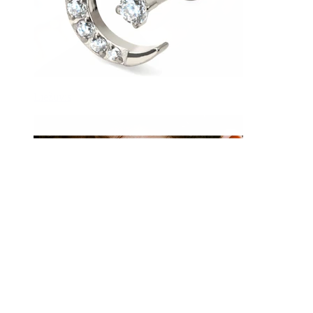
Liežuvis