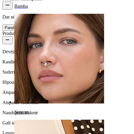
Bamba
Dar nėra jokių šios prekės apžvalgų
Parašyti įvertinimą
Produkto kokybė
Dėvėjimo dažnumas
Kasdienio naudojimo
Suderinamumas su oda
Hipoalerginis
Atsparus vandeniui
Atsparus vandeniui
Septum
Naudojimo trukmė
Gali tarnauti visą gyvenimą
Lengva naudoti