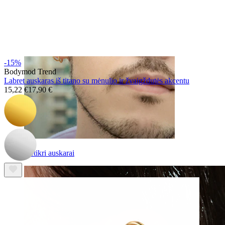
-15%
Bodymod Trend
Labret auskaras iš titano su mėnulio ir žvaigždutės akcentu
15,22 €
17,90 €
Netikri auskarai