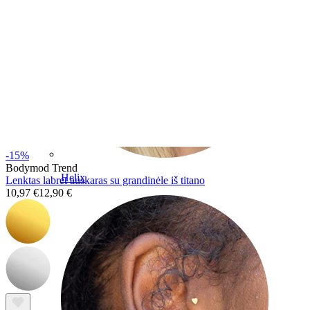
-15%
Bodymod Trend
Helix
Lenktas labret auskaras su grandinėle iš titano
10,97 €
12,90 €