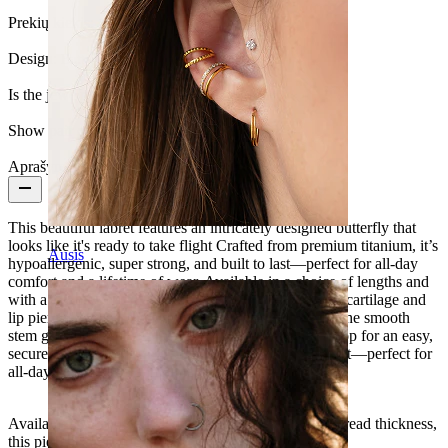
Prekių kiekis:
1
Design:
Butterfly
Is the jewelry coated?:
Yes, the whole jewelry
Show pair option:
Taip
Aprašymas
This beautiful labret features an intricately designed butterfly that
looks like it's ready to take flight Crafted from premium titanium, it’s
Ausis
hypoallergenic, super strong, and built to last—perfect for all-day
comfort and a lifetime of wear. Available in a choice of lengths and
with a 1.2 mm thread thickness, this piece is great for cartilage and
lip piercings. Plus, the internal threading means only the smooth
stem goes through your piercing—just screw on the top for an easy,
secure fit.hypoallergenic, super strong, and built to last—perfect for
all-day comfort and a lifetime of wear.
Available in a choice of lengths and with a 1.2 mm thread thickness,
this piece is great for cartilage and lip piercings.