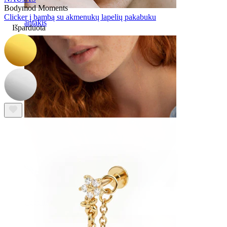
Bodymod Moments
Clicker į bambą su akmenukų lapelių pakabuku
antakis
Išparduota
Poodinis