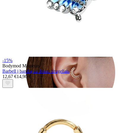
Conch
-15%
Bodymod Moments
Barbell į bambą su dviem drugeliais
12,67 €
14,90 €
Daith