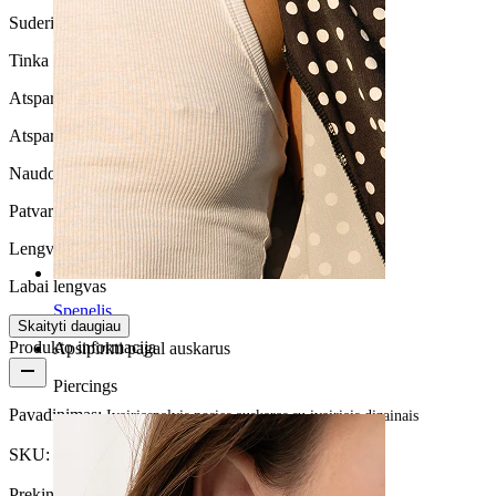
Suderinamumas su oda
Tinka daugumos tipų odai
Atsparus vandeniui
Atsparus vandeniui
Naudojimo trukmė
Patvarus
Lengva naudoti
Labai lengvas
Spenelis
Skaityti daugiau
Produkto informacija
Apsipirkti pagal auskarus
Piercings
Pavadinimas:
Įvairiaspalvis nosies auskaras su įvairiais dizainais
SKU:
Nose-184
Prekinis ženklas:
Bodymod Moments