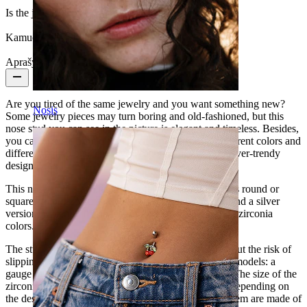
Is the jewelry coated?:
Yes, the whole jewelry
Kamuoliuko dydis:
3 mm
Aprašymas
Are you tired of the same jewelry and you want something new?
Nosis
Some jewelry pieces may turn boring and old-fashioned, but this
nose stud you can see in the picture is elegant and timeless. Besides,
you can choose from different zirconia shapes in different colors and
different bar colors. Thus, you can get your favorite ever-trendy
design.
This nose stud is available in different models, such as round or
square zirconia. You can pick the bar from a golden and a silver
version, which will also let you choose from different zirconia
colors.
The stud is L-shaped, allowing a secure fitment without the risk of
slipping out. The size of the bar is the same in all the models: a
gauge of 20g (0.8 mm) and a length of 1/4" (6 mm). The size of the
zirconia stone is about 1/8" (between 2.5 and 3 mm depending on
the design). Lastly, it's worth mentioning that all of them are made of