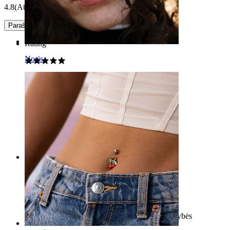
4.8
(Atsiliepimų: 5)
Parašyti įvertinimą
Rating
Nosis
puikus
Tobulas
Aida
Patikrintas pirkinys
Išversta su AI
Rodyti originalą
Rating
Šiek tiek didelis
Deimantas buvo šiek tiek didelis, bet geros kokybės