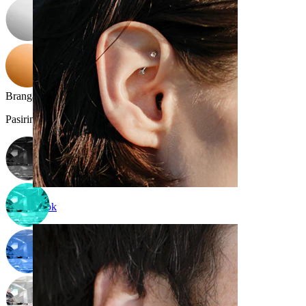
Brangakmenio spalva
:
Pasirinkite Brangakmenio spalva
Rook