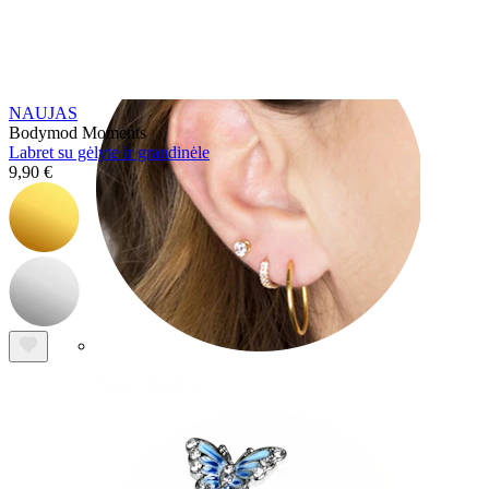
NAUJAS
Bodymod Moments
Labret su gėlyte ir grandinėle
9,90 €
Ausies kaušelis