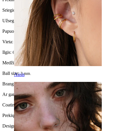
Sriegio storis:
0,8 mm
Užsegimo tipas:
L-formos
Papuošalo tipas:
Šnervės auskaras
Vieta:
Šnervės
Ilgis:
6 mm
Medžiaga:
Chirurginis plienas
Ball size:
3 mm.
Ausis
Brangakmenio tipas:
Kubinis cirkonis
Ar gaminys yra priklijuotas?:
Taip
Coating type:
Anodized
Prekių kiekis:
1
Design:
Round