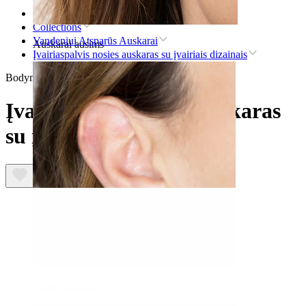
Pradžia
Collections
Vandeniui Atsparūs Auskarai
Auskarai ausims
Įvairiaspalvis nosies auskaras su įvairiais dizainais
Bodymod Moments
Įvairiaspalvis nosies auskaras
su įvairiais dizainais
Ausies kaušelis