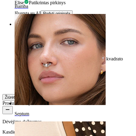
Elise
Patikrintas pirkinys
Bamba
Išversta su AI
Rodyti originalą
Rating
Tobulas!
Esu labai patenkinta šiuo pirsingu. Pasirinkau jį kvadrato
forma, tikrai nuostabus dvigubam nosinui.
Justine
Patikrintas pirkinys
Išversta su AI
Rodyti originalą
Žiūrėti daugiau
Produkto kokybė
Septum
Dėvėjimo dažnumas
Kasdienio naudojimo