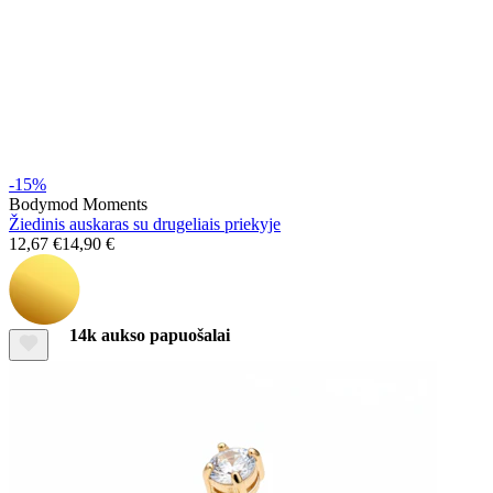
Stretching
-15%
Bodymod Moments
Žiedinis auskaras su drugeliais priekyje
12,67 €
14,90 €
14k aukso papuošalai
Pirkite Titaną