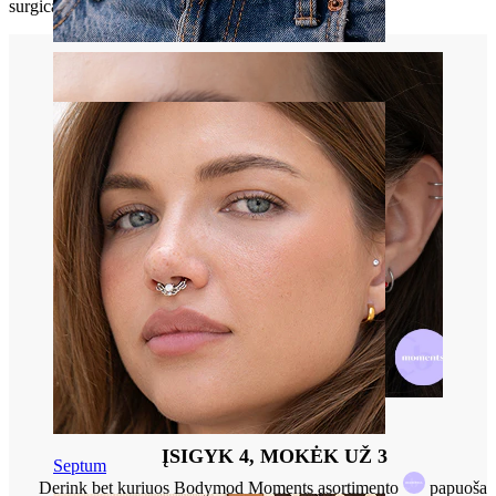
surgical steel.
Bamba
ĮSIGYK 4, MOKĖK UŽ 3
Septum
Derink bet kuriuos Bodymod Moments asortimento
papuošalu