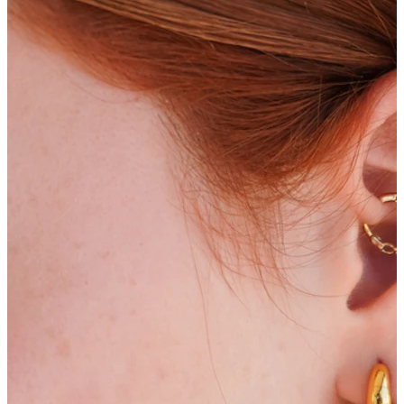
Bodymod Essentials
Įsigyk 4, mokėk už 3
Apsipirkti pagal tipą
Papuošalo tipas