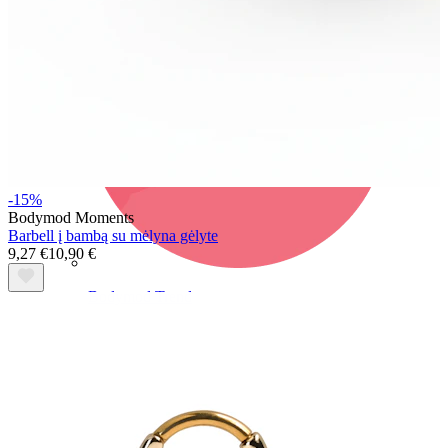
-15%
Bodymod Moments
Barbell į bambą su mėlyna gėlyte
9,27 €
10,90 €
Bodymod Trend