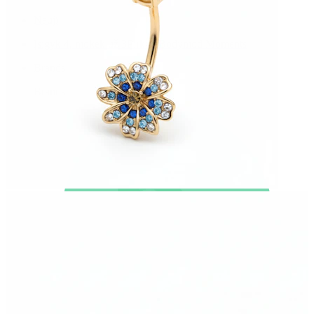
Nauji
Įsigyk 4, mokėk už 3
Pirkite Bodymod Moments
Brands
Brands