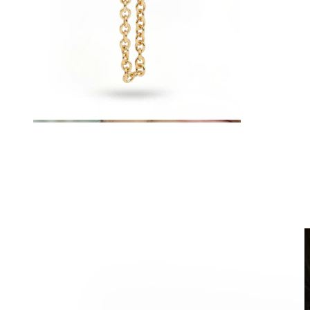
Netikri auskarai