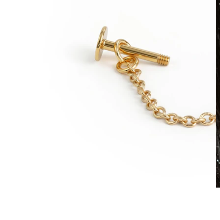
Atsparus vandeniui
Auskarai ausims