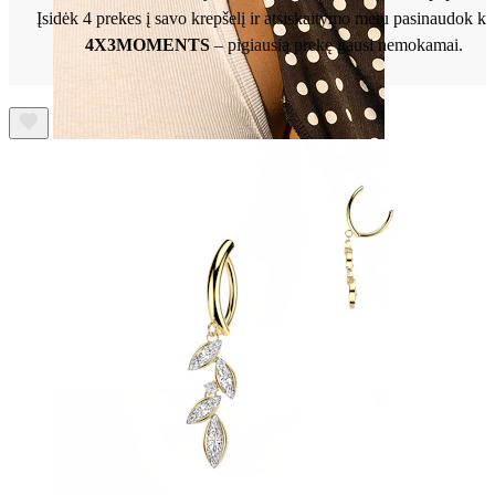
Įsidėk 4 prekes į savo krepšelį ir atsiskaitymo metu pasinaudok k
4X3MOMENTS
– pigiausią prekę gausi nemokamai.
Spenelis