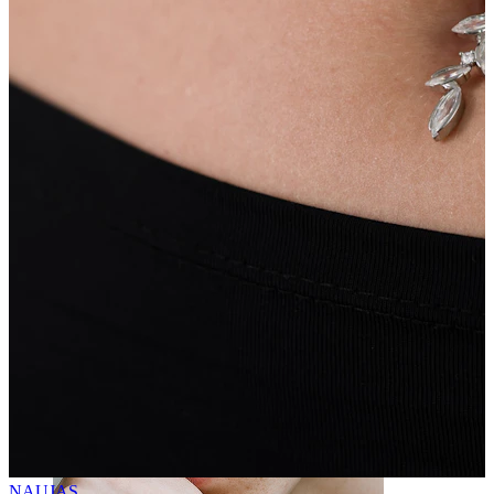
Liežuvis
NAUJAS