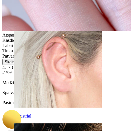
Daith
Atsparus vandeniui
Kasdienio naudojimo
Labai lengvas
Tinka daugumos tipų odai
Patvarus
Skaityti daugiau
4,17 €
4,90 €
-15%
Medžiaga:
Chirurginis plienas
Spalva
:
Pasirinkite Spalva
Industrial