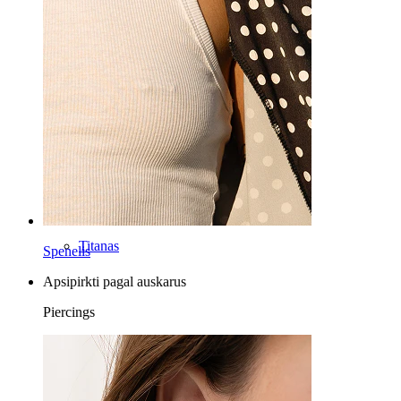
Barbell
Rook
Daith
Pasagos formos
Žiediniai
Įrankiai
Lenkti barbell
Ausies kaušelis
Titanas
Spenelis
Apsipirkti pagal auskarus
Piercings