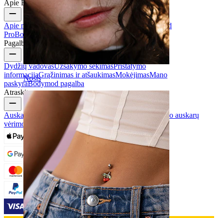
Apie Bodymod
Apie mus
Blog
Taisyklės ir sąlygos
Susisiekite
Bodymod
Pro
Bodymod Creators
Bodymod atsiliepimai
Pagalba ir informacija
Dydžių vadovas
Užsakymo sekimas
Pristatymo
informacija
Grąžinimas ir atšaukimas
Mokėjimas
Mano
Nosis
paskyra
Bodymod pagalba
Atraskite
Auskarų tipai
Vėrimo papuošalų medžiagos
Priežiūra po auskarų
vėrimo