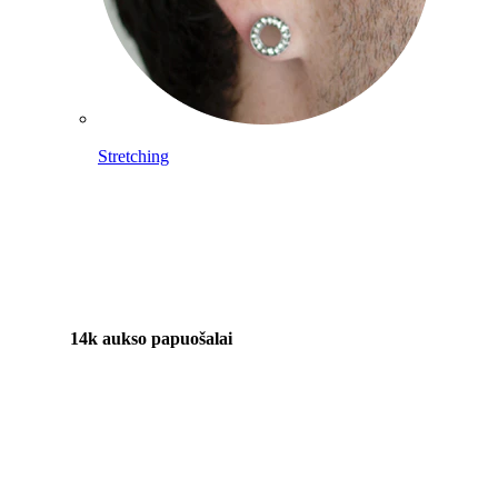
Stretching
14k aukso papuošalai
Pirkite Titaną