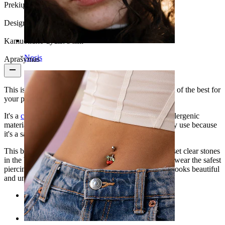
Prekių kiekis:
1
Design:
Simple
Kamuoliuko dydis:
3 mm
Nosis
Aprašymas
This is the ideal item for you if you only want the best of the best for
your piercings.
It's a
curved barbell
made of titanium, a highly hypoallergenic
material. Titanium is what professional piercers usually use because
it's a safe material that doesn't cause allergic reactions.
This barbell has a simple design, but it has two bezel-set clear stones
in the balls that break the monotony. Thus, while you wear the safest
piercing jewelry on the market, make sure that it also looks beautiful
and unique.
Categories
Bamba