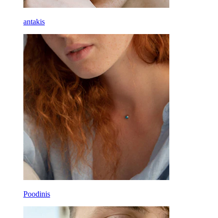
antakis
Poodinis