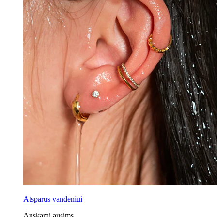
Atsparus vandeniui
Auskarai ausims