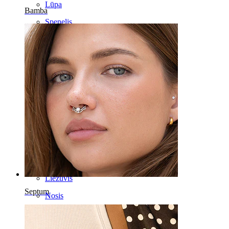
Lūpa
Bamba
Spenelis
Industrial
Poodinis
Helix
Ausis
Septum
14k auksas
Netikri auskarai
Labret
Liežuvis
Septum
Nosis
Tragus