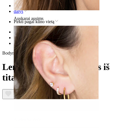
Pradžia
dalys
Auskarai ausims
Pirkti pagal kūno vietą
Lūpos
Titaniniai lūpos auskarai
Lenktas barbell auskaras iš titano su kristalais
Bodymod Premium
Lenktas barbell auskaras iš
titano su kristalais
Ausies kaušelis