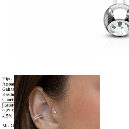
Tragus
Hipoalerginis
Atsparus vandeniui
Gali tarnauti visą gyvenimą
Kasdienio naudojimo
Ganėtinai lengvas
Skaityti daugiau
9,27 €
10,90 €
-15%
Medžiaga:
Titanas