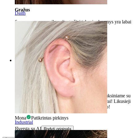
Gražus
Daith
6 mm senos yra puikus, jis gražiai telpa ir akmenys yra labai
blizgūs.
Valentina
Patikrintas pirkinys
Išversta su AI
Rodyti originalą
Rating
Žiba
Tai tikrai puiku. Aš pirkau 12mm raudoname auksiniame su
baltomis/aiškiomis koronėlėmis, ir tai atrodo gerai! Likusieji
pirasai turi būti tokios pačios spalvos ir blizgesio!
Mona
Patikrintas pirkinys
Industrial
Išversta su AI
Rodyti originalą