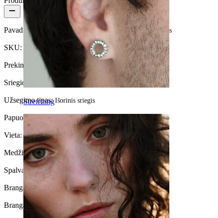
Produkto informacija
Pavadinimas:
Lenktas barbell auskaras iš titano su kristalais
SKU:
Banana-75
Prekinis ženklas:
Bodymod Premium
Sriegio storis:
1,2 mm
Užsegimo tipas:
Išorinis sriegis
Stretching
Papuošalo tipas:
Barbell
Vieta:
Snug, Rook, Antakis, Daith, Anti-tragus, Lūpa
Medžiaga:
Titanas
Spalva:
Sidabrinė
Brangakmenio spalva:
Skaidri
Brangakmenio tipas:
Kubinis cirkonis