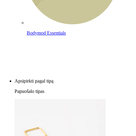
Bodymod Essentials
Įsigyk 4, mokėk už 3
Apsipirkti pagal tipą
Papuošalo tipas