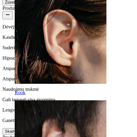
Žiūrėti daugiau
Produkto kokybė
Dėvėjimo dažnumas
Kasdienio naudojimo
Suderinamumas su oda
Hipoalerginis
Atsparus vandeniui
Atsparus vandeniui
Naudojimo trukmė
Rook
Gali tarnauti visą gyvenimą
Lengva naudoti
Ganėtinai lengvas
Skaityti daugiau