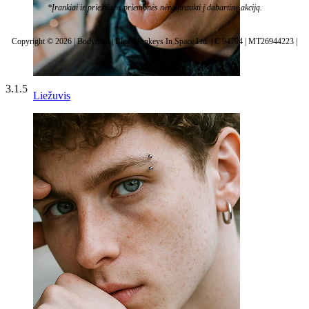
*Įrankiai ir priežiūros priemonės nėra įtraukti į dabartinę akciją.
Copyright © 2026 | Bodymod | Blue Monkeys In Space Ltd. | C 94794 | MT26944223 |
3.1.5
Liežuvis