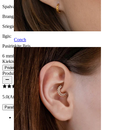
Spalva:
Sidabrinė
Brangakmenio spalva:
Skaidri
Sriegio storis:
1,2 mm
Ilgis
:
Conch
Pasirinkite Ilgis
6 mm
8 mm
10 mm
12 mm
Kiekis 1
Keitimas
Pridėti į krepšelį
Produkto atsiliepimai
5.0
(Atsiliepimų: 2)
Parašyti įvertinimą
Rating