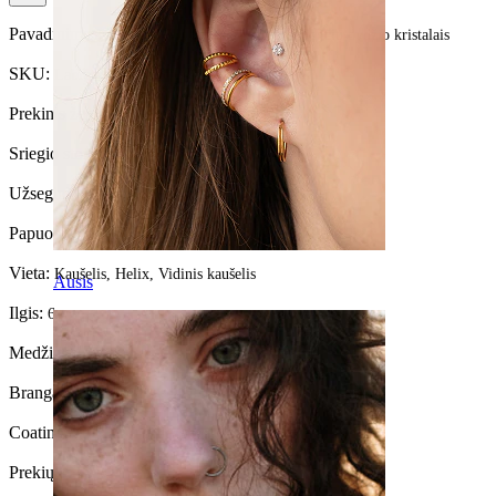
Pavadinimas:
Lenktas labret auskaras su mažėjančio dydžio kristalais
SKU:
Labret-211
Prekinis ženklas:
Bodymod Premium
Sriegio storis:
1,2 mm
Užsegimo tipas:
Vidinis sriegis
Papuošalo tipas:
Labret, Plokščia nugarėle
Vieta:
Kaušelis, Helix, Vidinis kaušelis
Ausis
Ilgis:
6 mm
Medžiaga:
Titanas
Brangakmenio spalva:
Skaidri
Coating type:
PVD padengimas
Prekių kiekis:
1