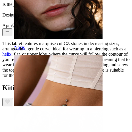
Is the jewelry coated?:
Yes, the whole jewelry
Design Height:
10 mm
Aprašymas
This labret features marquise cut CZ stones in decreasing sizes,
Nosis
arranged in a gentle curve, ideal for wearing in a piercing such as a
helix
, flat, or upper lobe, where the curve will follow the contour of
your ear. This piece is closed with an internal thread, meaning that to
wear it, you insert the smooth stem through your piercing and screw
the top on to secure it. Crafted from titanium, this piece is suitable
for those with sensitive skin.
Kiti taip pat įsigijo