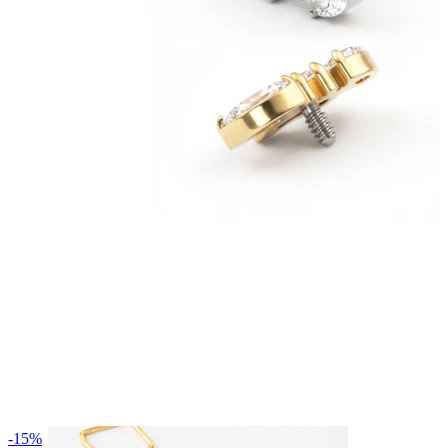
Bodymod Essentials
Įsigyk 4, mokėk už 3
Apsipirkti pagal tipą
Papuošalo tipas
-15%