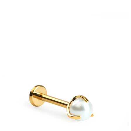
Nauji
Įsigyk 4, mokėk už 3
Pirkite Bodymod Moments
Brands
Brands