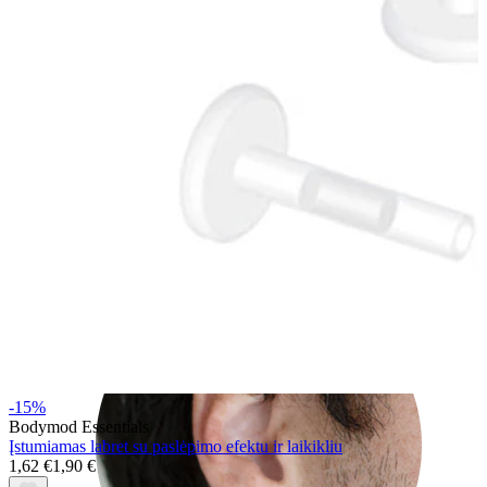
Rook
-15%
Bodymod Essentials
Įstumiamas labret su paslėpimo efektu ir laikikliu
1,62 €
1,90 €