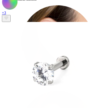
+3
Ausies kaušelis