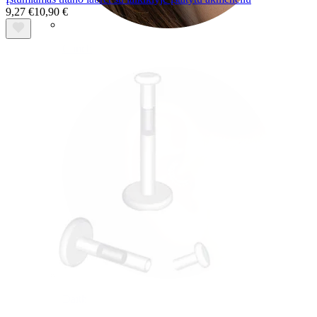
9,27 €
10,90 €
Conch
Daith