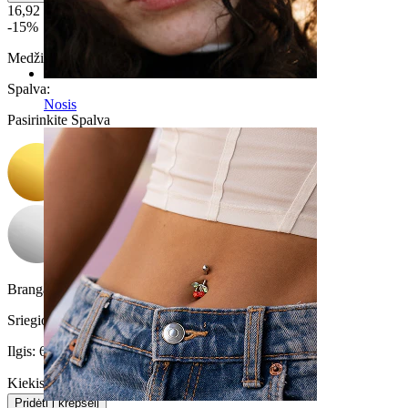
16,92 €
19,90 €
-15%
Medžiaga:
Titanas
Spalva
:
Nosis
Pasirinkite Spalva
Brangakmenio spalva:
Skaidri
Sriegio storis:
1,2 mm
Ilgis:
6 mm
Kiekis 1
Keitimas
Pridėti į krepšelį