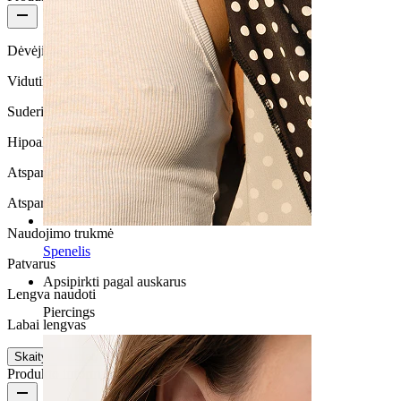
Dėvėjimo dažnumas
Vidutinio naudojimo
Suderinamumas su oda
Hipoalerginis
Atsparus vandeniui
Atsparus vandeniui
Naudojimo trukmė
Spenelis
Patvarus
Apsipirkti pagal auskarus
Lengva naudoti
Piercings
Labai lengvas
Skaityti daugiau
Produkto informacija