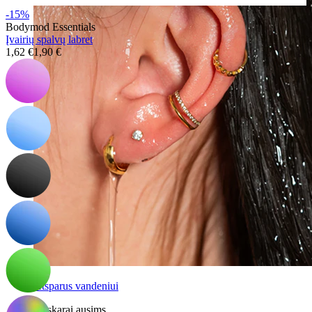
-15%
Bodymod Essentials
Įvairių spalvų labret
1,62 €
1,90 €
Atsparus vandeniui
Auskarai ausims