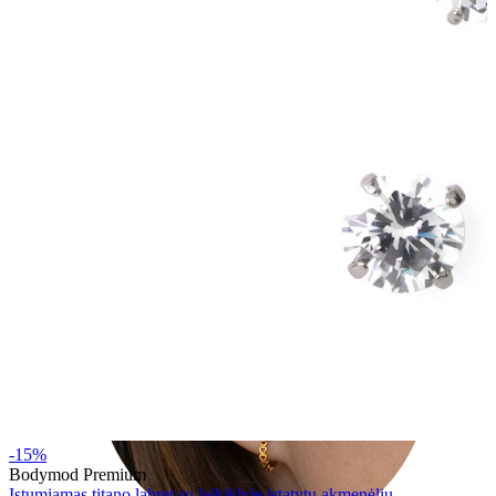
Tragus
-15%
Bodymod Premium
Įstumiamas titano labret su laikiklyje įstatytu akmenėliu