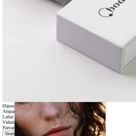
Stretching
Hipoalerginis
Atsparus vandeniui
Labai lengvas
Vidutinio naudojimo
Patvarus
Skaityti daugiau