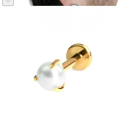
Stretching
14k aukso papuošalai
Pirkite Titaną