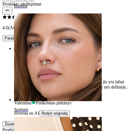
Produkto atsiliepimai
Bamba
4.0
(Atsiliepimų: 1)
Parašyti įvertinimą
Rating
Saldus
Auskaras yra tikras košmaras prisukimui, tačiau jis yra labai
gražus ir blizgantis. Jis geriau sėdi kairėje ausyje nei dešinėje,
ir yra gana mažas.
Valentina
Patikrintas pirkinys
Septum
Išversta su AI
Rodyti originalą
Žiūrėti daugiau
Produkto kokybė