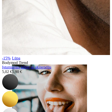
Lūpa
-15%
Bodymod Trend
Įstumiamas labret su akmenėliu
5,02 €
5,90 €