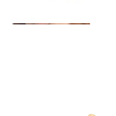
antakis
Poodinis