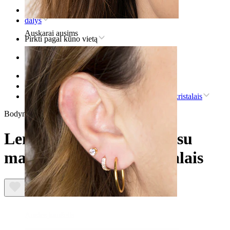
Pradžia
dalys
Auskarai ausims
Pirkti pagal kūno vietą
Ausis
Helix
Titaninis helix auskaras
Lenktas labret auskaras su mažėjančio dydžio kristalais
Bodymod Premium
Lenktas labret auskaras su
mažėjančio dydžio kristalais
Ausies kaušelis