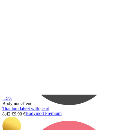
Bodymod Care
-15%
Bodymod Trend
Titanium labret with pearl
Bodymod Premium
8,42 €
9,90 €