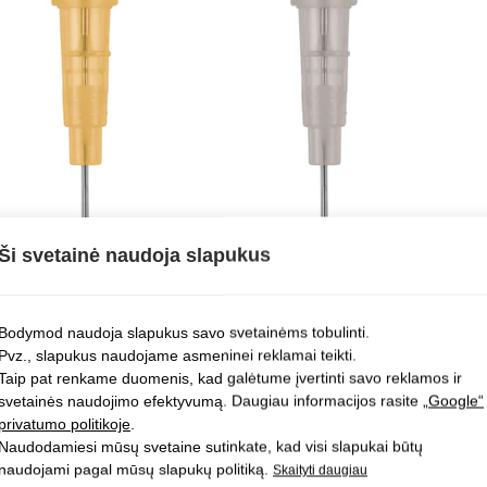
Ši svetainė naudoja slapukus
Bodymod naudoja slapukus savo svetainėms tobulinti.
Pvz., slapukus naudojame asmeninei reklamai teikti.
Taip pat renkame duomenis, kad galėtume įvertinti savo reklamos ir
svetainės naudojimo efektyvumą. Daugiau informacijos rasite
„Google“
privatumo politikoje
.
Naudodamiesi mūsų svetaine sutinkate, kad visi slapukai būtų
naudojami pagal mūsų slapukų politiką.
Skaityti daugiau