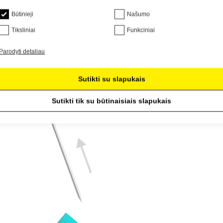
Būtinieji
Našumo
Tiksliniai
Funkciniai
Parodyti detaliau
Sutikti su slapukais
Sutikti tik su būtinaisiais slapukais