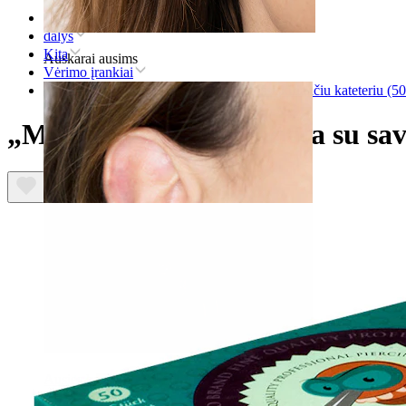
Pradžia
dalys
Kita
Auskarai ausims
Vėrimo įrankiai
„Mosquito“ vėrimo adata su savaime išsiskiriančiu kateteriu (50
„Mosquito“ vėrimo adata su sava
Ausies kaušelis