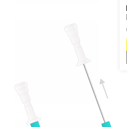
Daith
Industrial