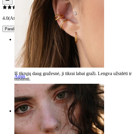
4.0
(Atsiliepimų: 2)
Parašyti įvertinimą
Rating
Pasitenkinimas
Iš tikrųjų daug gražesnė, ji tikrai labai graži. Lengva užsidėti ir
Ausis
nusiimti.
Ilona
Patikrintas pirkinys
Išversta su AI
Rodyti originalą
Rating
Sunku nusivilkti