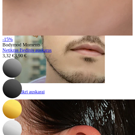
-15%
Bodymod Moments
Netikras žiedinis auskaras
3,32 €
3,90 €
Netikri auskarai