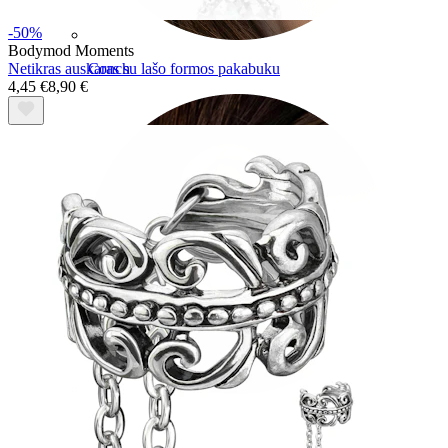
-50%
Bodymod Moments
Netikras auskaras su lašo formos pakabuku
Conch
4,45 €
8,90 €
Daith