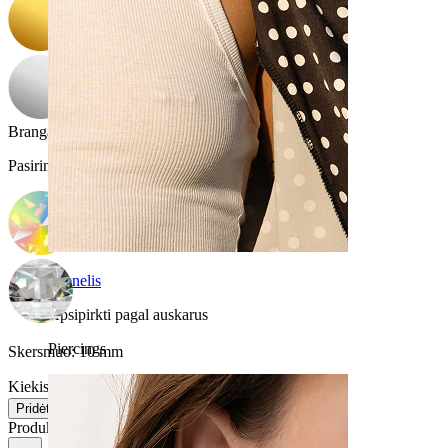
Brangakmenio spalva
:
Pasirinkite Brangakmenio spalva
Spenelis
Apsipirkti pagal auskarus
Piercings
Skersmuo:
10 mm
Kiekis 1
Keitimas
Pridėti į krepšelį
Produkto atsiliepimai