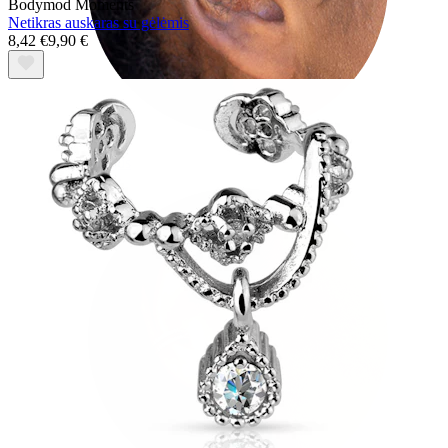
Bodymod Moments
Netikras auskaras su gėlėmis
8,42 €
9,90 €
Tragus