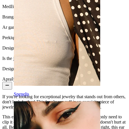
Medžiaga:
Žalvaris
Brangakmenio tipas:
Kristalas
Ar gaminys yra priklijuotas?:
Taip
Prekių kiekis:
1
Design:
Leaf
Is the jewelry coated?:
Yes, the whole jewelry
Design Height:
23 mm
Aprašymas
Spenelis
If you're looking for exceptional jewelry that stands out from others,
don't look further! This lovely ear cuff is an exquisite piece of
jewelry, with two leaves studded with beautiful stones.
This ear cuff can be used on different parts since you only need to
clip it on the rim of your ear. It's easy to put on, and it doesn't hurt at
all. Besides, it doesn't require any pierced hole. That's right, this ear