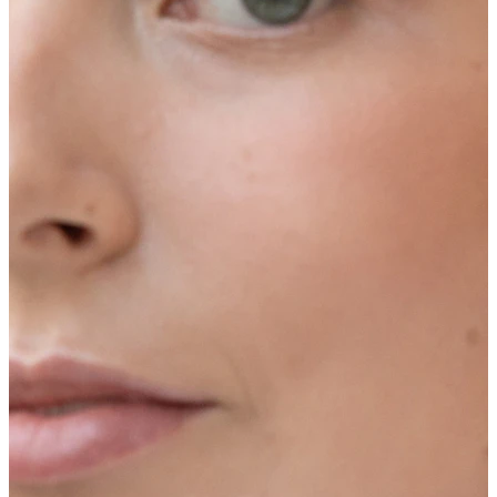
antakis
Poodinis