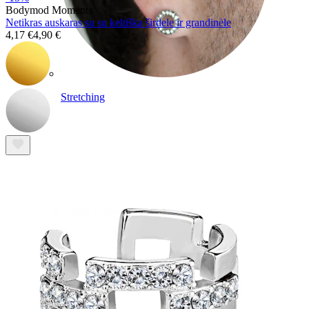
Bodymod Moments
Netikras auskaras su su keltiška širdele ir grandinėle
4,17 €
4,90 €
Stretching
14k aukso papuošalai
Pirkite Titaną