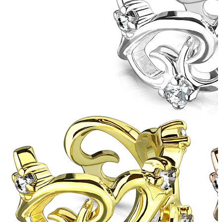
Bodymod Essentials
Įsigyk 4, mokėk už 3
Apsipirkti pagal tipą
Papuošalo tipas