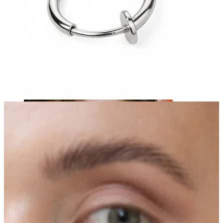
Liežuvis