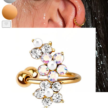
Atsparus vandeniui
Auskarai ausims