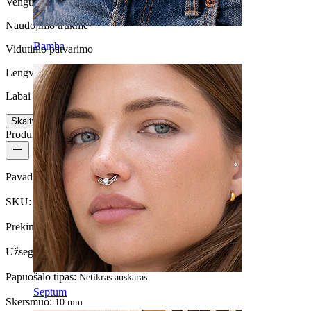
Vengti vandens
Naudojimo trukmė
Bamba
Vidutinio patvarimo
Lengva naudoti
Labai lengvas
Skaityti daugiau
Produkto informacija
Pavadinimas:
Netikras auskaras su lapais su kristalais
SKU:
Fake-150
Prekinis ženklas:
Bodymod Trend
Užsegimo tipas:
Netikras auskaras
Papuošalo tipas:
Netikras auskaras
Septum
Skersmuo:
10 mm