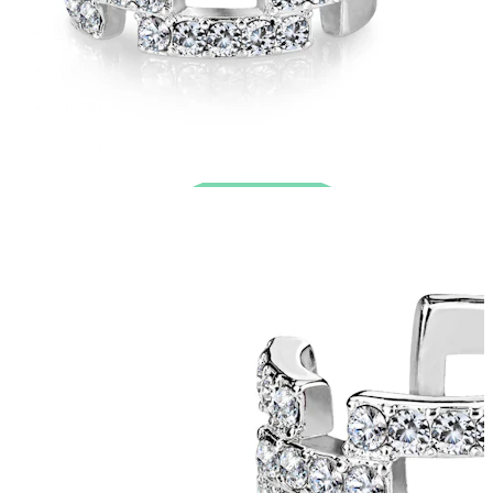
Nauji
Įsigyk 4, mokėk už 3
Pirkite Bodymod Moments
Brands
Brands