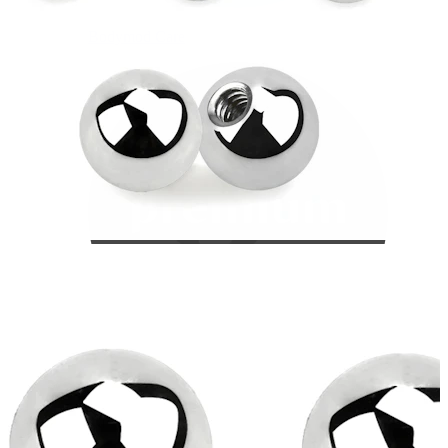
Bodymod Care
Bodymod Premium