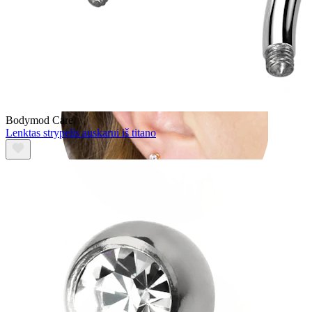
Bodymod Care
Lenktas strypelis auskarui iš titano
Ausies kaušelis