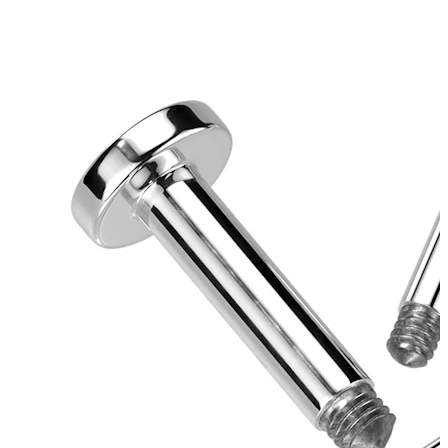
Liežuvis