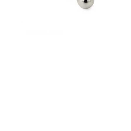
Bodymod Essentials
Įsigyk 4, mokėk už 3
Apsipirkti pagal tipą
Papuošalo tipas