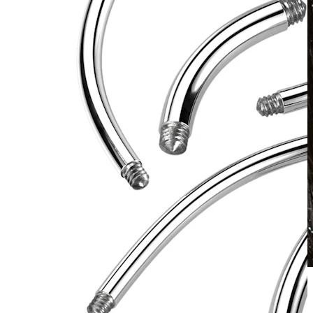
Atsparus vandeniui
Auskarai ausims