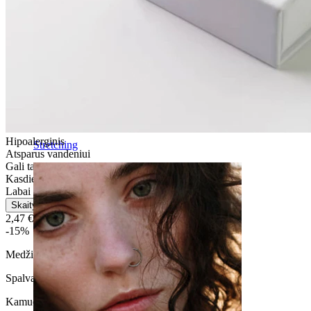
Hipoalerginis
Stretching
Atsparus vandeniui
Gali tarnauti visą gyvenimą
Kasdienio naudojimo
Labai lengvas
Skaityti daugiau
2,47 €
2,90 €
-15%
Medžiaga:
Titanas
Spalva:
Sidabrinė
Kamuoliuko dydis
: