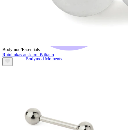
Bodymod Essentials
Rutuliukas auskarui iš titano
Bodymod Moments