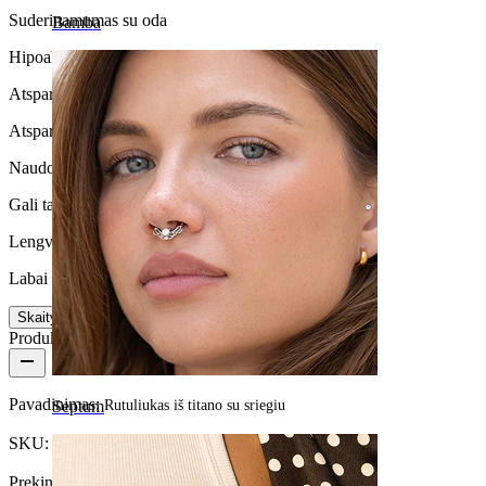
Suderinamumas su oda
Bamba
Hipoalerginis
Atsparus vandeniui
Atsparus vandeniui
Naudojimo trukmė
Gali tarnauti visą gyvenimą
Lengva naudoti
Labai lengvas
Skaityti daugiau
Produkto informacija
Pavadinimas:
Rutuliukas iš titano su sriegiu
Septum
SKU:
Ball-43
Prekinis ženklas:
Bodymod Essentials