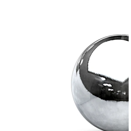
Stretching
14k aukso papuošalai
Pirkite Titaną