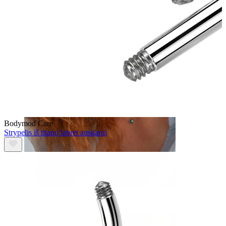
antakis
Bodymod Care
Strypelis iš titano labret auskarui
Poodinis