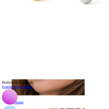
Bamba
Bodymod Essentials
Įvairių spalvų labret
Septum