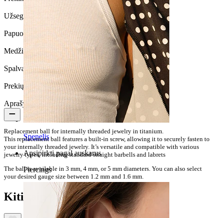
Užsegimo tipas:
Vidinis sriegis
Papuošalo tipas:
Rutuliukas vidiniam sriegiui
Medžiaga:
Titanas
Spalva:
Sidabrinė
Prekių kiekis:
1
Aprašymas
Replacement ball for internally threaded jewelry in titanium.
Spenelis
This replacement ball features a built-in screw, allowing it to securely fasten to
your internally threaded jewelry. It’s versatile and compatible with various
Apsipirkti pagal auskarus
jewelry types, including standard straight barbells and labrets
The ball is available in 3 mm, 4 mm, or 5 mm diameters. You can also select
Piercings
your desired gauge size between 1.2 mm and 1.6 mm.
Kiti taip pat įsigijo