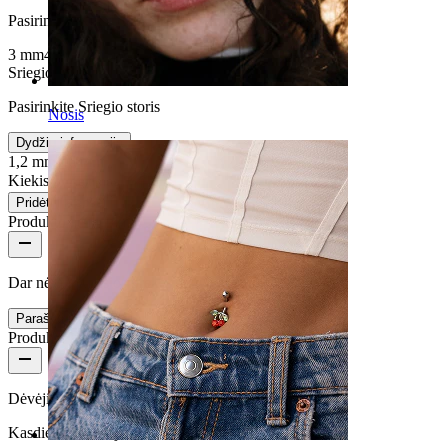
Pasirinkite Kamuoliuko dydis
3 mm
4 mm
2 mm
5 mm
Sriegio storis
:
Pasirinkite Sriegio storis
Nosis
Dydžių informacija
1,2 mm
1,6 mm
Kiekis 1
Keitimas
Pridėti į krepšelį
Produkto atsiliepimai
Dar nėra jokių šios prekės apžvalgų
Parašyti įvertinimą
Produkto kokybė
Dėvėjimo dažnumas
Kasdienio naudojimo