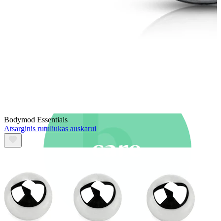
Nauji
Įsigyk 4, mokėk už 3
Pirkite Bodymod Moments
Brands
Brands
Bodymod Essentials
Atsarginis rutuliukas auskarui