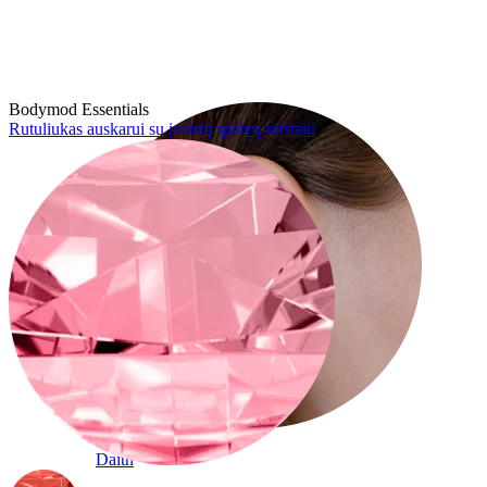
Conch
Bodymod Essentials
Rutuliukas auskarui su įvairių spalvų kristalu
Daith