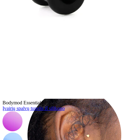
Helix
Bodymod Essentials
Įvairių spalvų tunelis iš silikono