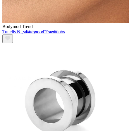
Bodymod Trend
Tunelis iš „snakewood“ medienos
Bodymod Essentials
Įsigyk 4, mokėk už 3
Apsipirkti pagal tipą
Papuošalo tipas