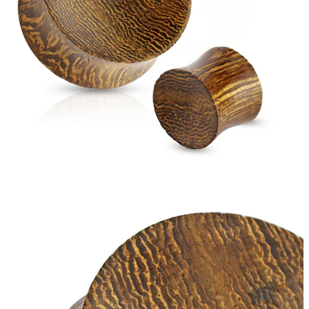
Stretching
14k aukso papuošalai
Pirkite Titaną