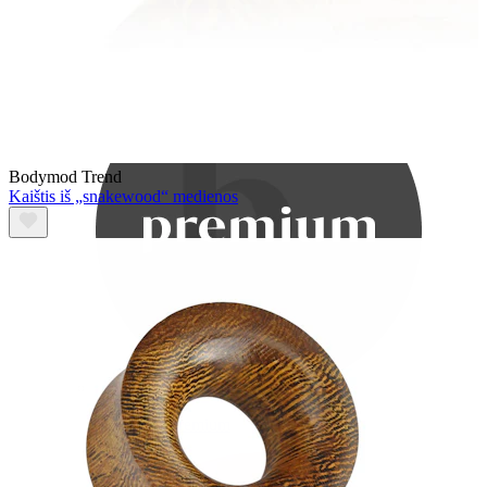
Bodymod Care
Bodymod Trend
Kaištis iš „snakewood“ medienos
Bodymod Premium