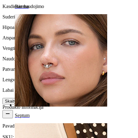
Kasdienio naudojimo
Bamba
Suderinamumas su oda
Hipoalerginis
Atsparus vandeniui
Vengti vandens
Naudojimo trukmė
Patvarus
Lengva naudoti
Labai lengvas
Skaityti daugiau
Produkto informacija
Septum
Pavadinimas:
Tunelis iš tamsaus raudonmedžio
SKU:
Tunnel-74