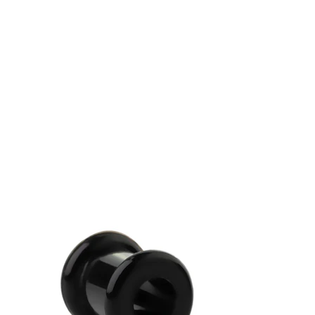
Ausies kaušelis