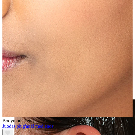
Netikri auskarai
Bodymod Trend
Juodas plug'as iš medienos