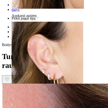
Pradžia
dalys
Auskarai ausims
Pirkti pagal tipą
Stretching
Kaiščiai ir tuneliai
Tunelis iš tamsaus raudonmedžio
Bodymod Trend
Tunelis iš tamsaus
raudonmedžio
Ausies kaušelis