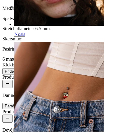
Medžiaga:
Mediena
Spalva:
Ruda
Stretch diameter:
6.5 mm.
Nosis
Skersmuo
:
Pasirinkite Skersmuo
6 mm
8 mm
10 mm
12 mm
14 mm
16 mm
Kiekis 1
Keitimas
Pridėti į krepšelį
Produkto atsiliepimai
Dar nėra jokių šios prekės apžvalgų
Parašyti įvertinimą
Produkto kokybė
Dėvėjimo dažnumas