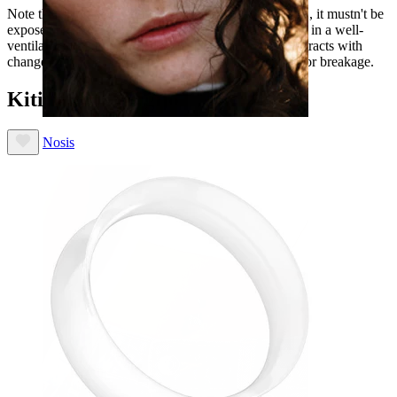
Note that wooden jewelry should be taken care of, i.e., it mustn't be
exposed to water and direct sunlight. It must be stored in a well-
ventilated area, as wood continually expands and contracts with
changes in humidity that can eventually cause cracks or breakage.
Kiti taip pat įsigijo
Nosis