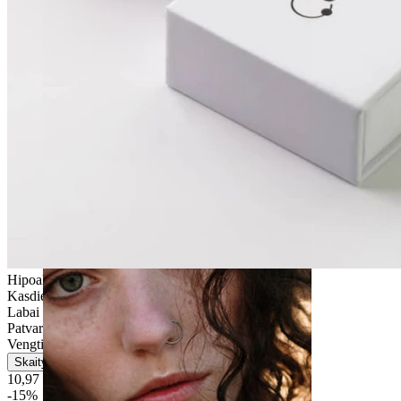
Stretching
Hipoalerginis
Kasdienio naudojimo
Labai lengvas
Patvarus
Vengti vandens
Skaityti daugiau
10,97 €
12,90 €
-15%