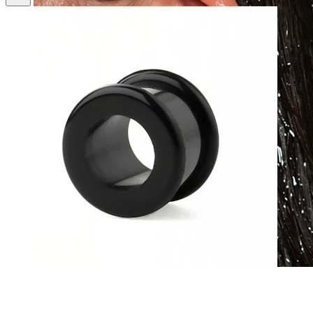
Atsparus vandeniui
Auskarai ausims