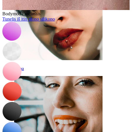
Bodymod Essentials
Tunelis iš itin plono silikono
Lūpa