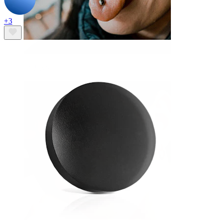
+3
Liežuvis