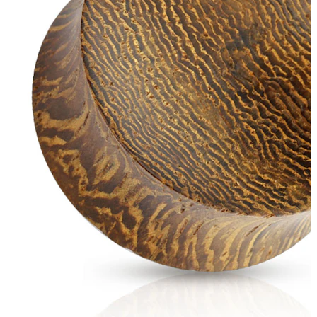
Nauji
Įsigyk 4, mokėk už 3
Pirkite Bodymod Moments
Brands
Brands