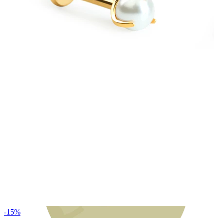
Bodymod Moments
-15%