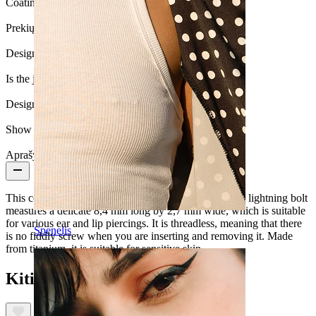
Coating type:
PVD padengimas
Prekių kiekis:
1
Design:
Lightning
Is the jewelry coated?:
Yes, the whole jewelry
Design Height:
5.2 mm.
Show pair option:
Taip
Aprašymas
This cool labret is in the shape of a lightning bolt. The lightning bolt
measures a delicate 8,4 mm long by 2,7 mm wide, which is suitable
for various ear and lip piercings. It is threadless, meaning that there
Spenelis
is no fiddly screw when you are inserting and removing it. Made
from titanium, it is suitable for sensitive skin.
Kiti taip pat įsigijo