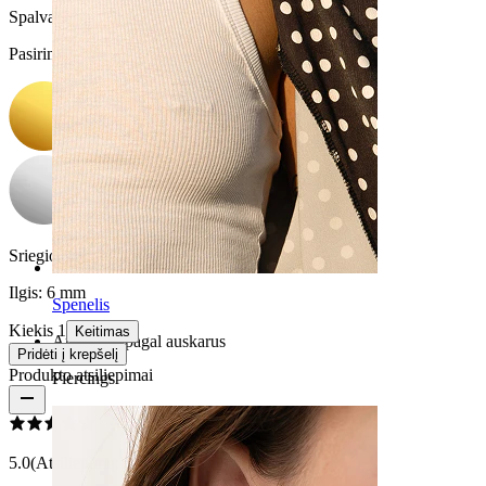
Spalva
:
Pasirinkite Spalva
Sriegio storis:
1,2 mm
Ilgis:
6 mm
Spenelis
Kiekis 1
Keitimas
Apsipirkti pagal auskarus
Pridėti į krepšelį
Produkto atsiliepimai
Piercings
5.0
(Atsiliepimų: 2)