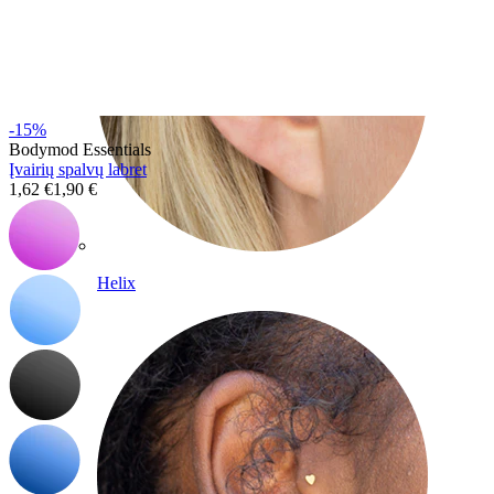
-15%
Bodymod Essentials
Įvairių spalvų labret
1,62 €
1,90 €
Helix