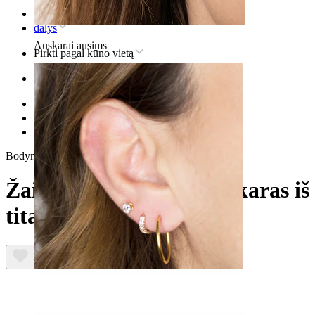
Pradžia
dalys
Auskarai ausims
Pirkti pagal kūno vietą
Ausis
Helix
Titaninis helix auskaras
Žaibo formos labret auskaras iš titano
Bodymod Trend
Žaibo formos labret auskaras iš
titano
Ausies kaušelis