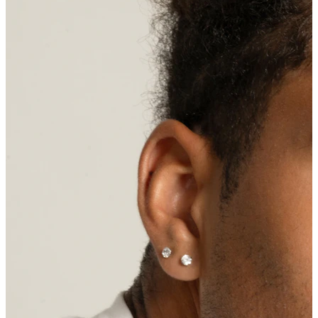
Liežuvis