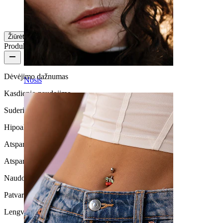
Anna
Patikrintas pirkinys
Išversta su AI
Rodyti originalą
Žiūrėti daugiau
Produkto kokybė
Dėvėjimo dažnumas
Nosis
Kasdienio naudojimo
Suderinamumas su oda
Hipoalerginis
Atsparus vandeniui
Atsparus vandeniui
Naudojimo trukmė
Patvarus
Lengva naudoti