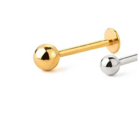
Ausies kaušelis