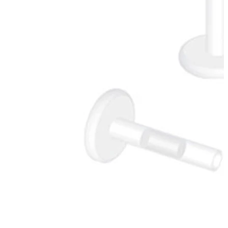
Nauji
Įsigyk 4, mokėk už 3
Pirkite Bodymod Moments
Brands
Brands