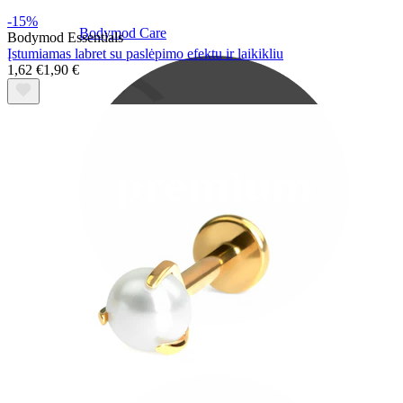
-15%
Bodymod Care
Bodymod Essentials
Įstumiamas labret su paslėpimo efektu ir laikikliu
1,62 €
1,90 €
Bodymod Premium