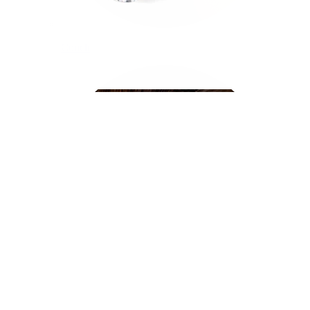
Conch
Daith