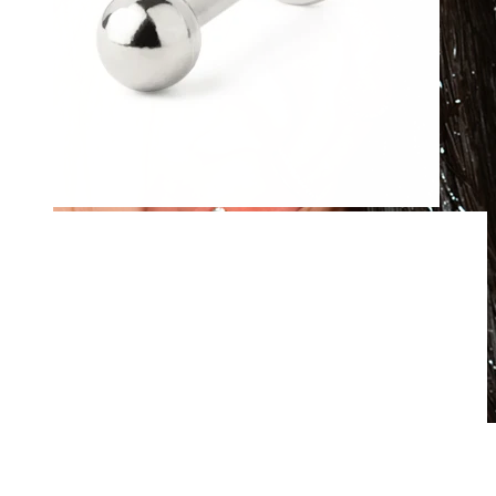
Atsparus vandeniui
Auskarai ausims