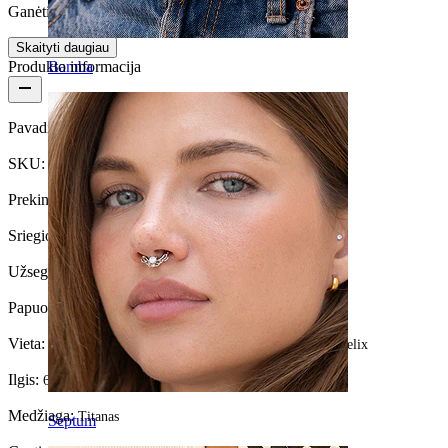
Ganėtinai lengvas
Skaityti daugiau
Produkto informacija
Bamba
Pavadinimas:
Žaibo formos labret auskaras iš titano
SKU:
Labret-201
Prekinis ženklas:
Bodymod Trend
Sriegio storis:
1,2 mm
Užsegimo tipas:
Įstumiamas (Push-In)
Papuošalo tipas:
Labret, Plokščia nugarėle
Vieta:
Tragus, Kaušelis, Helix, Vidinis kaušelis, Priekinis helix
Ilgis:
6 mm
Medžiaga:
Titanas
Septum