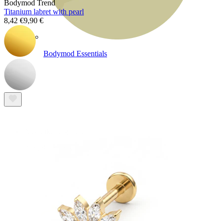
Bodymod Trend
Titanium labret with pearl
8,42 €
9,90 €
Bodymod Essentials
Įsigyk 4, mokėk už 3
Apsipirkti pagal tipą
Papuošalo tipas