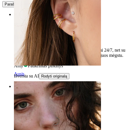
Parašyti įvertinimą
Rating
Puikiai ⚡
Mėgstu juos, lengva dėvėti, labai patogūs miegui 24/7, net su
super jautriomis ausimis. Blizgūs ir paprasti, aš juos mėgstu.
Amy
Patikrintas pirkinys
Ausis
Išversta su AI
Rodyti originalą
Rating
Tobulas
Būtent kaip nuotraukoje, puiki kokybė!