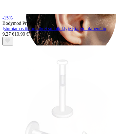
-15%
Bodymod Premium
Įstumiamas titano labret su laikiklyje įstatytu akmenėliu
9,27 €
10,90 €
Rook