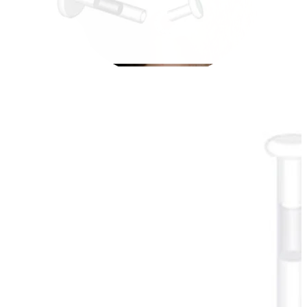
Stretching
14k aukso papuošalai
Pirkite Titaną