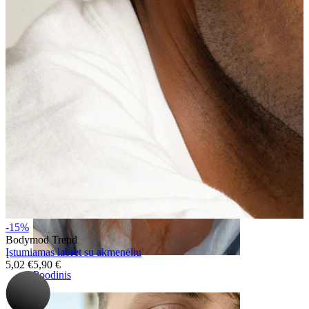
antakis
-15%
Bodymod Trend
Įstumiamas labret su akmenėliu
5,02 €
5,90 €
Poodinis