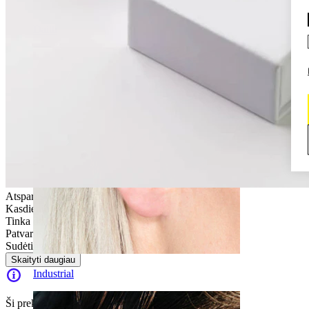
Daith
Atsparus vandeniui
Kasdienio naudojimo
Tinka daugumos tipų odai
Patvarus
Sudėtingas
Skaityti daugiau
Industrial
Ši prekė nebepasiekiama.