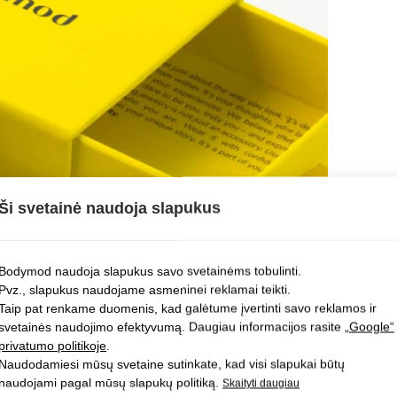
Ši svetainė naudoja slapukus
Bodymod naudoja slapukus savo svetainėms tobulinti.
Pvz., slapukus naudojame asmeninei reklamai teikti.
Taip pat renkame duomenis, kad galėtume įvertinti savo reklamos ir
svetainės naudojimo efektyvumą. Daugiau informacijos rasite
„Google“
privatumo politikoje
.
Naudodamiesi mūsų svetaine sutinkate, kad visi slapukai būtų
naudojami pagal mūsų slapukų politiką.
Skaityti daugiau