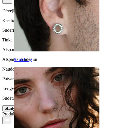
Dėvėjimo dažnumas
Kasdienio naudojimo
Suderinamumas su oda
Tinka daugumos tipų odai
Atsparus vandeniui
Atsparus vandeniui
Stretching
Naudojimo trukmė
Patvarus
Lengva naudoti
Sudėtingas
Skaityti daugiau
Produkto informacija