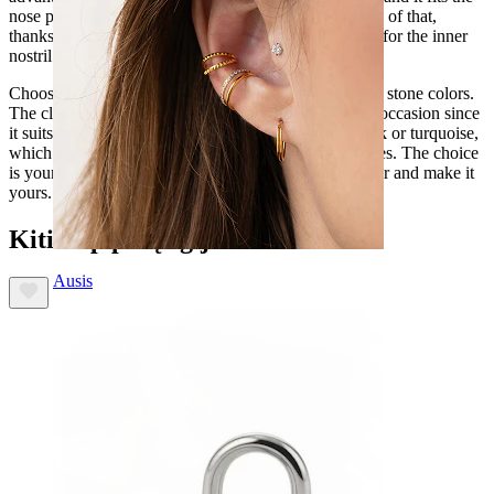
nose piercing better than regular straight studs. On top of that,
thanks to its design, the nose stud is very comfortable for the inner
nostril.
Choose between two kinds of gold and three different stone colors.
The clear stone is perfect for everyday use and every occasion since
it suits every outfit. However, you can also go for pink or turquoise,
which are less popular colors so they will catch all eyes. The choice
is yours: select your favorite gold color and stone color and make it
yours.
Kiti taip pat įsigijo
Ausis