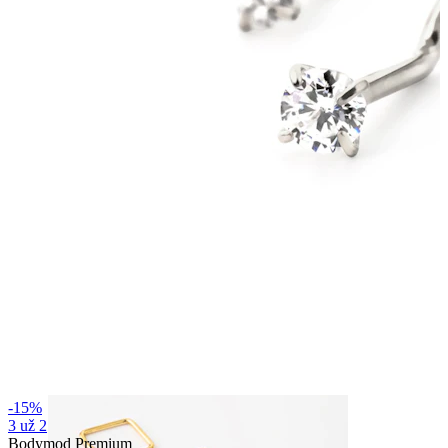
Bodymod Essentials
Įsigyk 4, mokėk už 3
Apsipirkti pagal tipą
Papuošalo tipas
-15%
3 už 2
Bodymod Premium