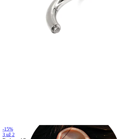
Industrial
-15%
3 už 2