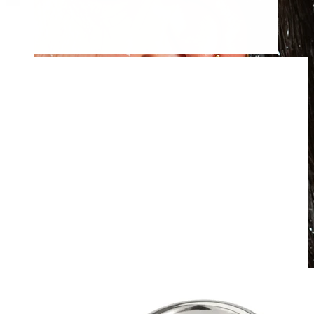
Atsparus vandeniui
Auskarai ausims