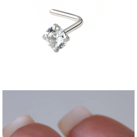
Stretching
14k aukso papuošalai
Pirkite Titaną