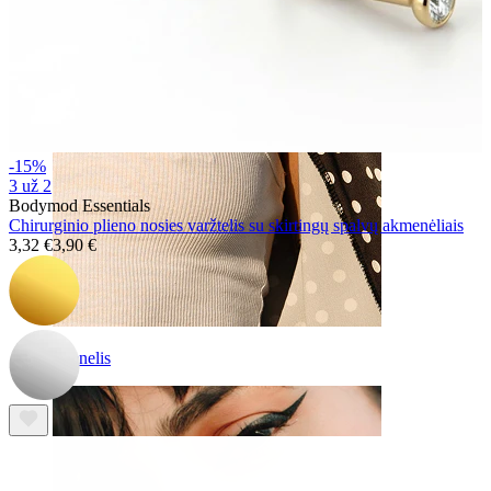
-15%
3 už 2
Bodymod Essentials
Chirurginio plieno nosies varžtelis su skirtingų spalvų akmenėliais
3,32 €
3,90 €
Spenelis