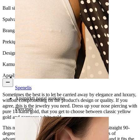
Ball size:
2 mm.
Spalva:
Sidabrinė
Brangakmenio spalva:
Skaidri
Prekių kiekis:
1
Design:
Square
Kamuoliuko dydis:
2 mm
Aprašymas
Spenelis
Sometimes the best is to let be carried away by elegance and luxury,
Apsipirkti pagal auskarus
without compromising on the product's design or quality. If you
agree, this is the jewelry you need. Dress up your nose piercing with
Piercings
pure 14-karat gold, that you get to choose between classic yellow
gold and gorgeous white gold.
This nose stud is L-shaped, bent in the middle with a straight 90-
degree angle. This makes the stud very useful with lots of
advantages. It's incredibly easy to put in and take out, and it fits the