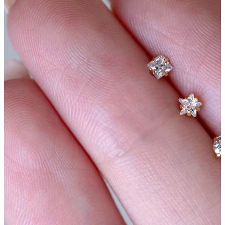
Nauji
Įsigyk 4, mokėk už 3
Pirkite Bodymod Moments
Brands
Brands