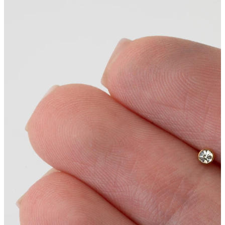
Liežuvis