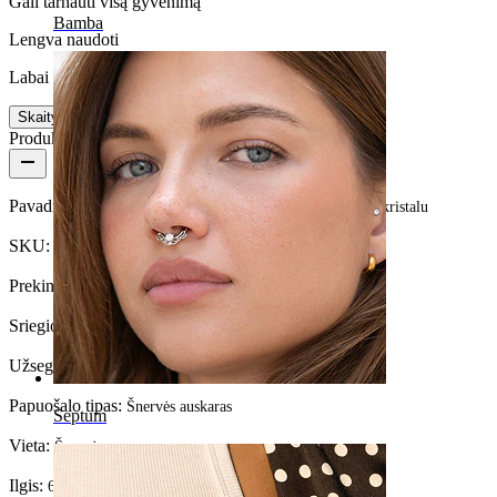
Gali tarnauti visą gyvenimą
Bamba
Lengva naudoti
Labai lengvas
Skaityti daugiau
Produkto informacija
Pavadinimas:
Auskaras į nosį iš 14k aukso su kvadratiniu kristalu
SKU:
Nose-146
Prekinis ženklas:
Bodymod Premium
Sriegio storis:
0,8 mm
Užsegimo tipas:
L-formos
Papuošalo tipas:
Šnervės auskaras
Septum
Vieta:
Šnervės
Ilgis:
6 mm