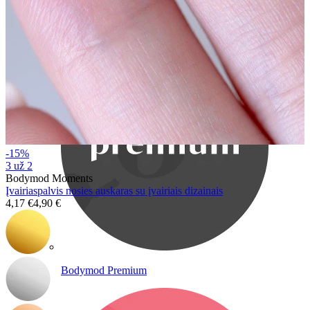
Bodymod Care
-15%
3 už 2
Bodymod Moments
Įvairiaspalvis nosies auskaras su įvairiais dizainais
4,17 €
4,90 €
Bodymod Premium