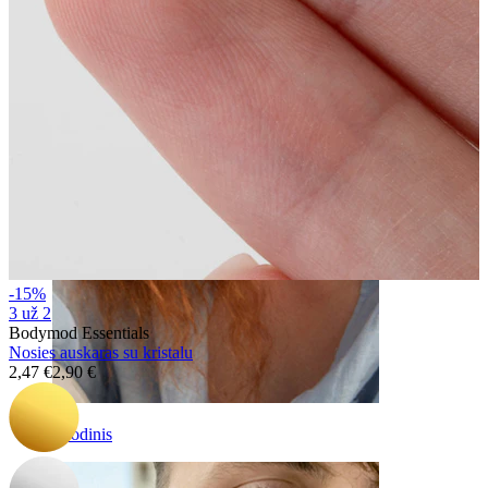
antakis
-15%
3 už 2
Bodymod Essentials
Nosies auskaras su kristalu
2,47 €
2,90 €
Poodinis