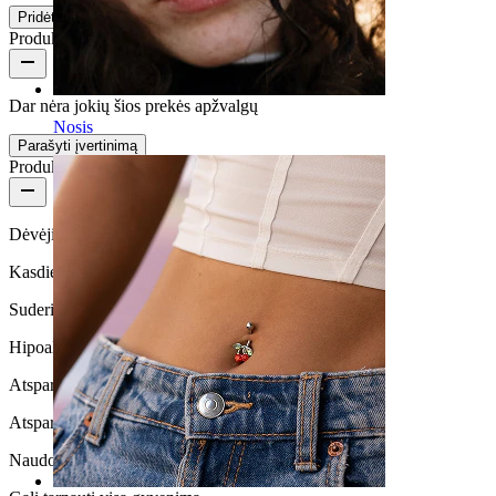
Pridėti į krepšelį
Produkto atsiliepimai
Dar nėra jokių šios prekės apžvalgų
Nosis
Parašyti įvertinimą
Produkto kokybė
Dėvėjimo dažnumas
Kasdienio naudojimo
Suderinamumas su oda
Hipoalerginis
Atsparus vandeniui
Atsparus vandeniui
Naudojimo trukmė