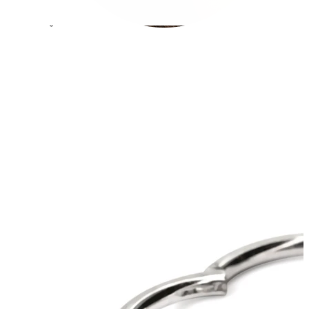
Conch
Daith