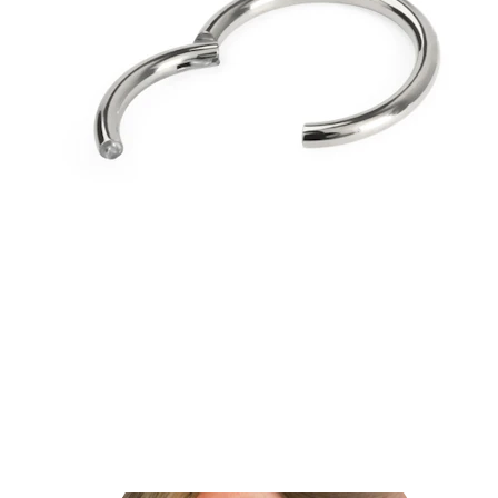
Ausies kaušelis