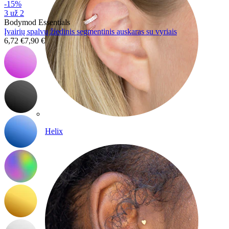
-15%
3 už 2
Bodymod Essentials
Įvairių spalvų žiedinis segmentinis auskaras su vyriais
6,72 €
7,90 €
Helix