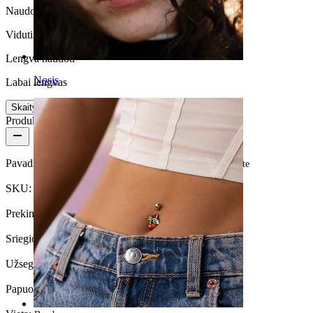
Naudojimo trukmė
Vidutinio patvarimo
Lengva naudoti
Nosis
Labai lengvas
Skaityti daugiau
Produkto informacija
Pavadinimas:
Clicker tipo bambos auskaras su blizgia gėlyte
SKU:
Belly-556
Prekinis ženklas:
Bodymod Moments
Sriegio storis:
1,6 mm
Užsegimo tipas:
Vyriai
Papuošalo tipas:
Užspaudžiamas auskaras