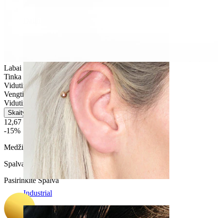
Daith
Labai lengvas
Tinka daugumos tipų odai
Vidutinio naudojimo
Vengti vandens
Vidutinio patvarimo
Skaityti daugiau
12,67 €
14,90 €
-15%
Medžiaga:
Chirurginis plienas / Žalvaris
Spalva
:
Pasirinkite Spalva
Industrial