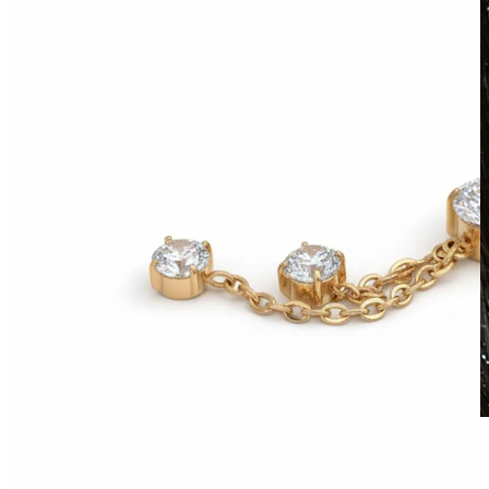
Atsparus vandeniui
Auskarai ausims