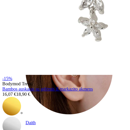
Conch
-15%
Bodymod Trend
Bambos auskaras su gėlėmis iš markazito akmens
16,07 €
18,90 €
Daith