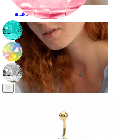
antakis
Poodinis