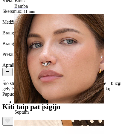
Vieta:
Bamba
Bamba
Skersmuo:
11 mm
Medžiaga:
Chirurginis plienas / Žalvaris
Brangakmenio spalva:
Skaidri
Brangakmenio tipas:
Kubinis cirkonis
Prekių kiekis:
1
Aprašymas
Šio stilingo clicker tipo žiedinio bambos auskaro centre – blizgi
gėlytė. Gėlytė pagaminta iš 9 kubinio cirkonio akmenukų.
Papuošalą galima įsigyti aukso arba sidabro spalvos.
Kiti taip pat įsigijo
Septum