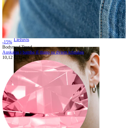
Liežuvis
-15%
Bodymod Trend
Auskaras į bambą iš titano su dviem kristalais
10,12 €
11,90 €