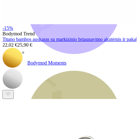
-15%
Bodymod Trend
Titano bambos auskaras su markizinio briaunavimo akutėmis ir paka
22,02 €
25,90 €
Bodymod Moments