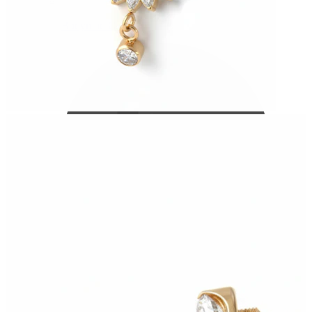
Bodymod Care
Bodymod Premium