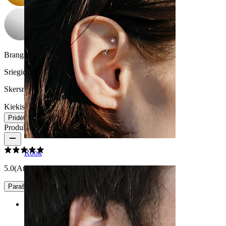
Brangakmenio spalva:
Skaidri
Sriegio storis:
1,6 mm
Skersmuo:
11 mm
Kiekis 1
Keitimas
Pridėti į krepšelį
Produkto atsiliepimai
Rook
5.0
(Atsiliepimų: 1)
Parašyti įvertinimą
Rating