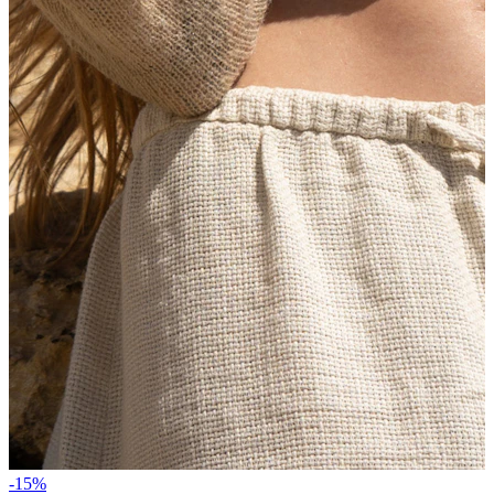
Stretching
14k aukso papuošalai
Pirkite Titaną
-15%