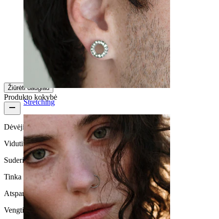
Gerai
Gerai
Kaitlin
Patikrintas pirkinys
Išversta su AI
Rodyti originalą
Žiūrėti daugiau
Produkto kokybė
Stretching
Dėvėjimo dažnumas
Vidutinio naudojimo
Suderinamumas su oda
Tinka daugumos tipų odai
Atsparus vandeniui
Vengti vandens