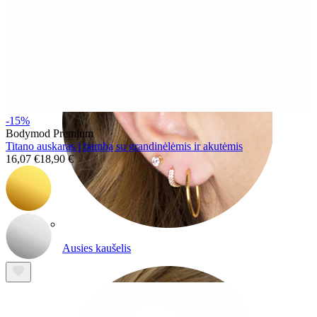
-15%
Bodymod Premium
Titano auskaras į bambą su grandinėlėmis ir akutėmis
16,07 €
18,90 €
Ausies kaušelis