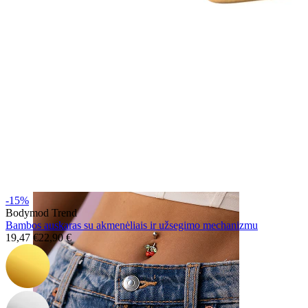
Nosis
-15%
Bodymod Trend
Bambos auskaras su akmenėliais ir užsegimo mechanizmu
19,47 €
22,90 €