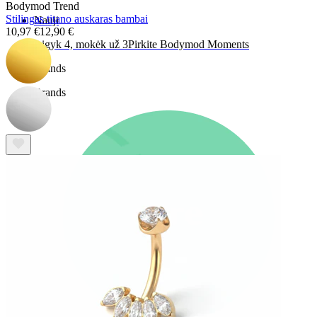
Bodymod Trend
Stilingas titano auskaras bambai
Nauji
10,97 €
12,90 €
Įsigyk 4, mokėk už 3
Pirkite Bodymod Moments
Brands
Brands