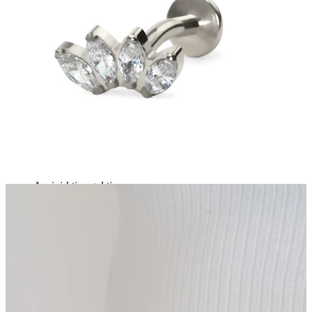
Bodymod Essentials
Įsigyk 4, mokėk už 3
Apsipirkti pagal tipą
Papuošalo tipas