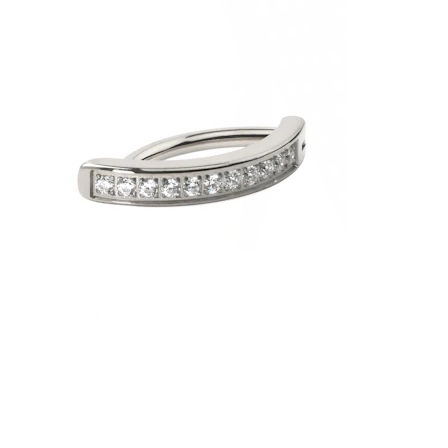
Spenelis
Apsipirkti pagal auskarus
Piercings