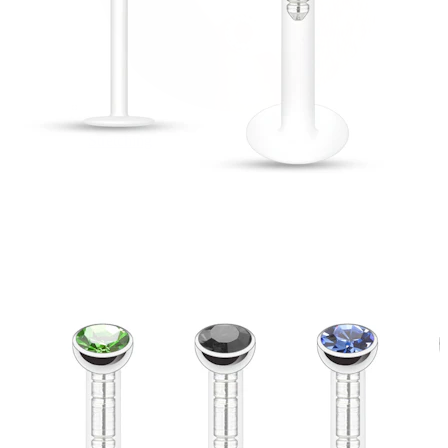
Stretching
14k aukso papuošalai
Pirkite Titaną