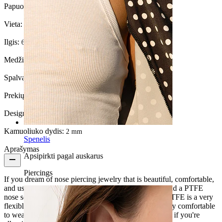
Papuošalo tipas:
Nosies auskaras
Vieta:
Šnervės
Ilgis:
6 mm
Medžiaga:
PTFE
Spalva:
Skaidri
Prekių kiekis:
1
Design:
Simple
Kamuoliuko dydis:
2 mm
Spenelis
Aprašymas
Apsipirkti pagal auskarus
Piercings
If you dream of nose piercing jewelry that is beautiful, comfortable,
and useful at the same time, open your eyes! You found a PTFE
nose screw with a gem available in different colors. PTFE is a very
flexible plastic material that makes the screw incredibly comfortable
to wear. Besides, PTFE is safe, so you can use it even if you're