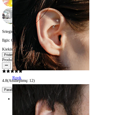
Sriegio storis:
0,8 mm
Ilgis:
6 mm
Kiekis 1
Keitimas
Pridėti į krepšelį
Produkto atsiliepimai
Rook
4.8
(Atsiliepimų: 12)
Parašyti įvertinimą
Rating