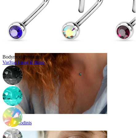
antakis
Bodymod Premium
Varžtas į nosį iš titano
Poodinis