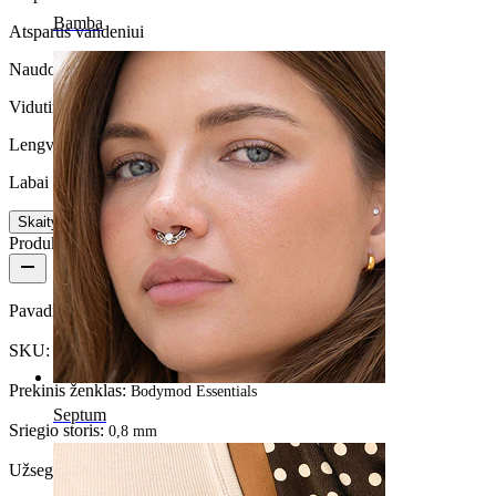
Bamba
Atsparus vandeniui
Naudojimo trukmė
Vidutinio patvarimo
Lengva naudoti
Labai lengvas
Skaityti daugiau
Produkto informacija
Pavadinimas:
Įvairių spalvų auskaras į nosį iš PTFE
SKU:
Nose-5
Prekinis ženklas:
Bodymod Essentials
Septum
Sriegio storis:
0,8 mm
Užsegimo tipas:
Nosies varžtelis