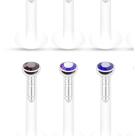
Nauji
Įsigyk 4, mokėk už 3
Pirkite Bodymod Moments
Brands
Brands