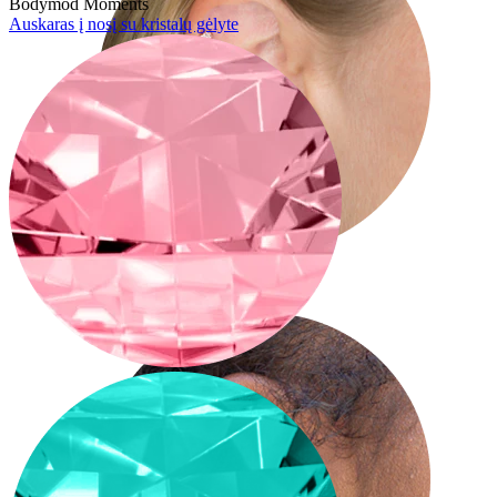
Bodymod Moments
Auskaras į nosį su kristalų gėlyte
Helix