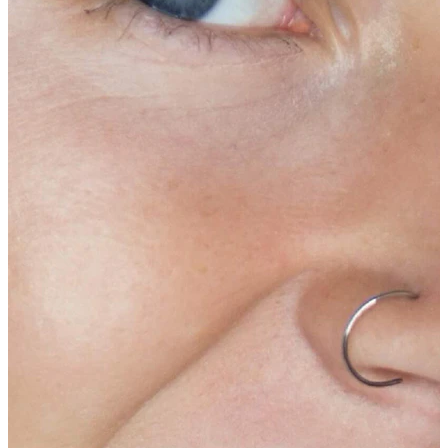
Bodymod Essentials
Įsigyk 4, mokėk už 3
Apsipirkti pagal tipą
Papuošalo tipas