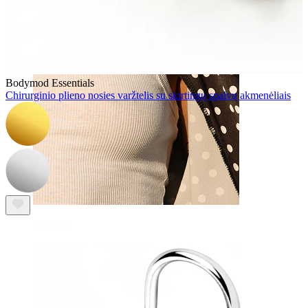
Bodymod Essentials
Chirurginio plieno nosies varžtelis su skirtingų spalvų akmenėliais
Spenelis