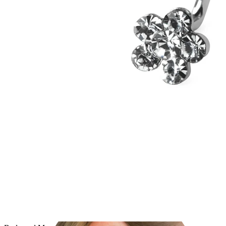
Ausies kaušelis