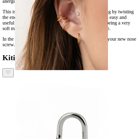
allergic to nickel.
This is a nose screw: it is inserted into the nose piercing by twisting
the end; even if nose screws are a bit tricky, this one is easy and
useful to put in. Besides, PTFE has the advantage of being a very
soft material, so this nose screw will be a piece of cake.
In the bargain, you can also choose the gem color for your new nose
screw. What are you waiting for? :)
Kiti taip pat įsigijo
Ausis