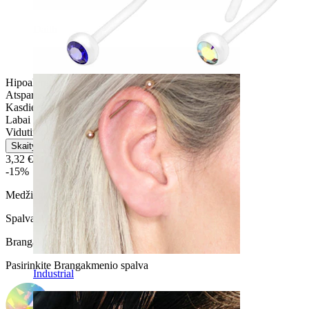
Daith
Hipoalerginis
Atsparus vandeniui
Kasdienio naudojimo
Labai lengvas
Vidutinio patvarimo
Skaityti daugiau
3,32 €
3,90 €
-15%
Medžiaga:
PTFE
Spalva:
Skaidri
Brangakmenio spalva
:
Pasirinkite Brangakmenio spalva
Industrial