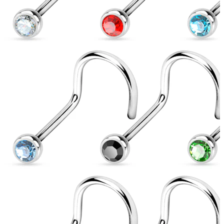
Liežuvis