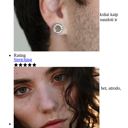
Labai patenkinta šiuo produktu
Produktas yra geros kokybės. Jis atrodo gerai, tiksliai kaip
nuotraukose svetainėje, jis yra patogus, lengvas naudoti ir
valyti.
Adriana
Patikrintas pirkinys
Išversta su AI
Rodyti originalą
Rating
Stretching
Neįtikėtinai patogus
Labai lengva įkišti į nosį, nes ji lengvai lenkiasi, bet, atrodo,
labiau tinka kairiam šnervi.
Mariann
Patikrintas pirkinys
Išversta su AI
Rodyti originalą
Rating