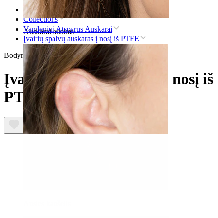
Pradžia
Collections
Vandeniui Atsparūs Auskarai
Auskarai ausims
Įvairių spalvų auskaras į nosį iš PTFE
Bodymod Essentials
Įvairių spalvų auskaras į nosį iš
PTFE
Ausies kaušelis