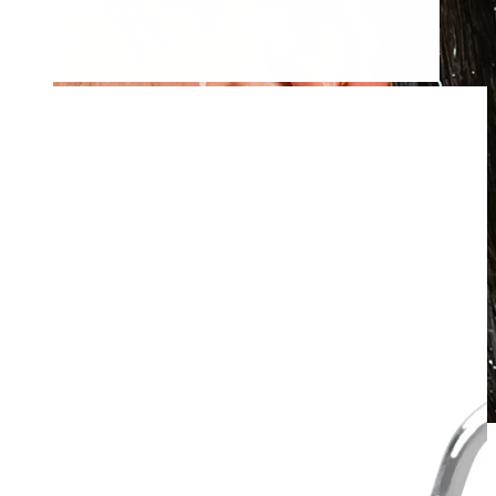
Atsparus vandeniui
Auskarai ausims