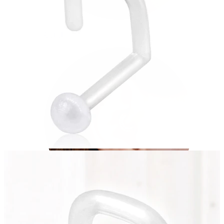
Conch
Daith