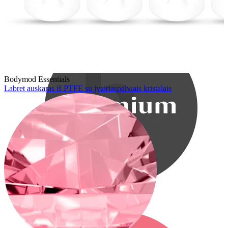
Bodymod Care
Bodymod Essentials
Labret auskaras iš PTFE su įvairiaspalviais kristalais
Bodymod Premium