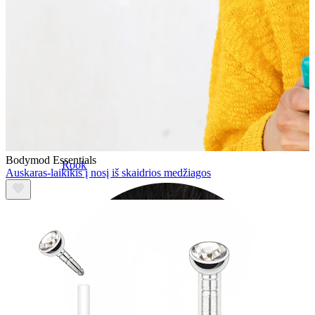
Bodymod Essentials
Rook
Auskaras-laikikis į nosį iš skaidrios medžiagos