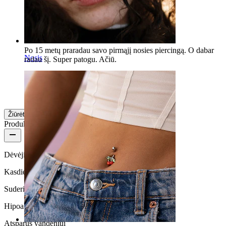
Viso grūdo
Po 15 metų praradau savo pirmąjį nosies piercingą. O dabar
Nosis
radau šį. Super patogu. Ačiū.
Jacqueline
Patikrintas pirkinys
Išversta su AI
Rodyti originalą
Žiūrėti daugiau
Produkto kokybė
Dėvėjimo dažnumas
Kasdienio naudojimo
Suderinamumas su oda
Hipoalerginis
Atsparus vandeniui